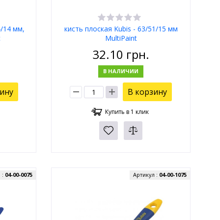
4/14 мм,
кисть плоская Kubis - 63/51/15 мм
с
MultiPaint
32.10
грн.
В НАЛИЧИИ
зину
В корзину
Купить в 1 клик
 :
04-00-0075
Артикул :
04-00-1075