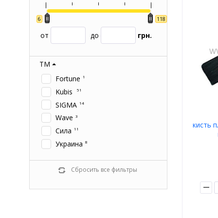
6
118
от
до
грн.
ТМ
Fortune
1
Kubis
51
SIGMA
14
Wave
3
кисть п
Сила
11
Украина
8
Сбросить все фильтры