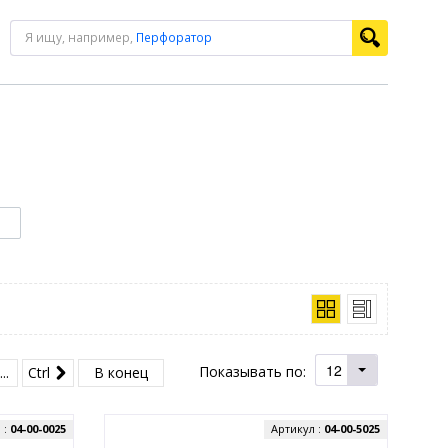
Я ищу, например,
Перфоратор
12
Показывать по:
...
Ctrl
В конец
 :
04-00-0025
Артикул :
04-00-5025