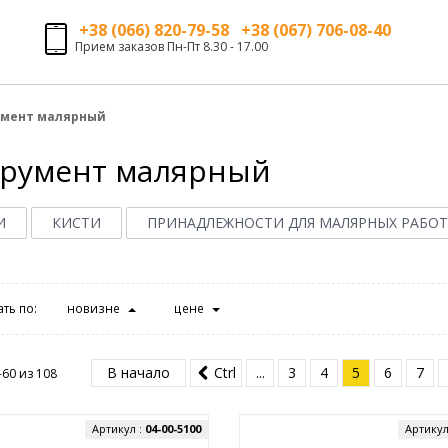
+38 (066) 820-79-58 +38 (067) 706-08-40
Прием заказов Пн-Пт 8.30 - 17.00
умент малярный
румент малярный
И
КИСТИ
ПРИНАДЛЕЖНОСТИ ДЛЯ МАЛЯРНЫХ РАБОТ
ть по:
новизне
цене
В начало
Ctrl
...
3
4
5
6
7
-60 из
108
Артикул :
04-00-5100
Артикул