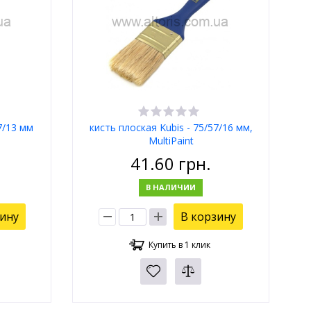
7/13 мм
кисть плоская Kubis - 75/57/16 мм,
MultiPaint
41.60
грн.
В НАЛИЧИИ
зину
В корзину
Купить в 1 клик