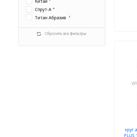
Китай
Спрут-А
4
Титан Абразив
2
Сбросить все фильтры
круг 
PLUS 1