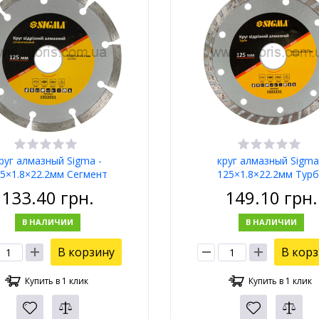
руг алмазный Sigma -
круг алмазный Sigma
5×1.8×22.2мм Сегмент
125×1.8×22.2мм Тур
133.40
грн.
149.10
грн.
В НАЛИЧИИ
В НАЛИЧИИ
В корзину
В кор
Купить в 1 клик
Купить в 1 клик