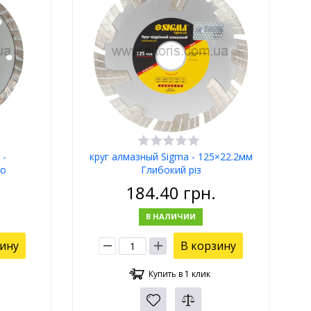
 -
круг алмазный Sigma - 125×22.2мм
бо
Глибокий різ
184.40
грн.
В НАЛИЧИИ
зину
В корзину
Купить в 1 клик