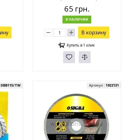
65
грн.
В НАЛИЧИИ
зину
В корзину
Купить в 1 клик
:
DBB115/TW
Артикул :
1922131