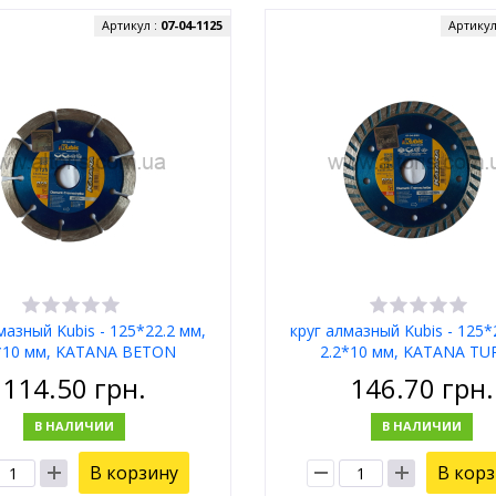
Артикул :
07-04-1125
Артикул
мазный Kubis - 125*22.2 мм,
круг алмазный Kubis - 125*
*10 мм, KATANА BETON
2.2*10 мм, KATANA T
STAHLBETON
114.50
грн.
146.70
грн.
В НАЛИЧИИ
В НАЛИЧИИ
В корзину
В кор