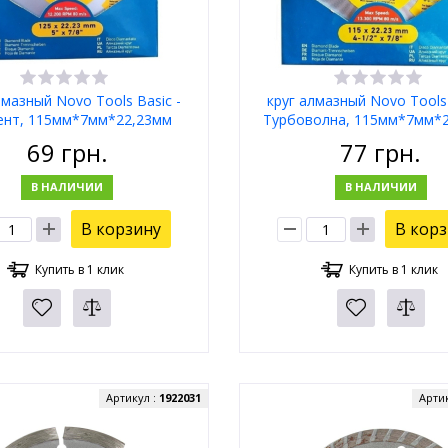
лмазный Novo Tools Basic -
круг алмазный Novo Tools 
ент, 115мм*7мм*22,23мм
Турбоволна, 115мм*7мм*
69
грн.
77
грн.
В НАЛИЧИИ
В НАЛИЧИИ
В корзину
В кор
Купить в 1 клик
Купить в 1 клик
Артикул :
1922031
Арти