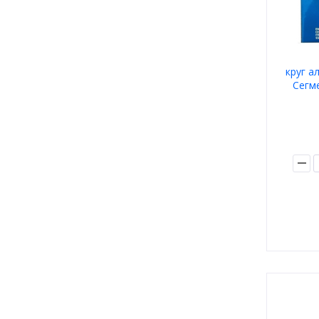
круг а
Сегм