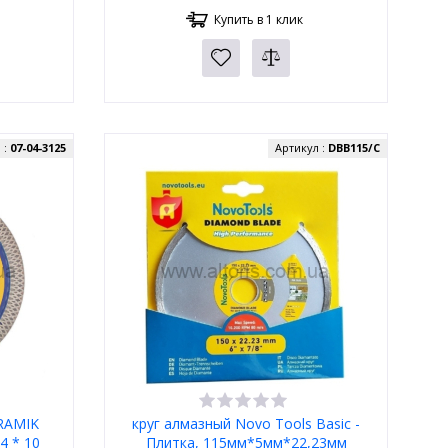
Купить в 1 клик
 :
07-04-3125
Артикул :
DBB115/C
ERAMIK
круг алмазный Novo Tools Basic -
.4 * 10
Плитка, 115мм*5мм*22,23мм