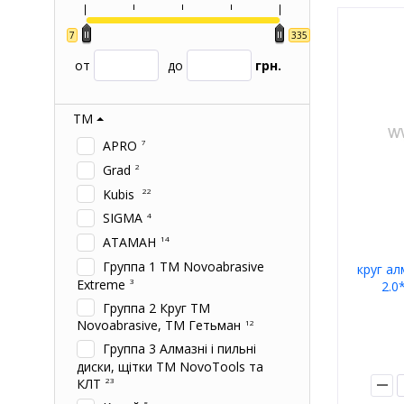
7
335
от
до
грн.
ТМ
APRO
7
Grad
2
Kubis
22
SIGMA
4
АТАМАН
14
Группа 1 ТМ Novoabrasive
круг ал
Extreme
3
2.0
Группа 2 Круг ТМ
Novoabrasive, ТМ Гетьман
12
Группа 3 Алмазні і пильні
диски, щітки ТМ NovoTools та
КЛТ
23
5