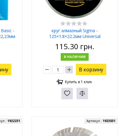
Basic -
круг алмазный Sigma -
22,23мм
125×1.8×22.2мм Universal
115.30
грн.
В НАЛИЧИИ
зину
В корзину
Купить в 1 клик
кул :
1922231
Артикул :
1923031