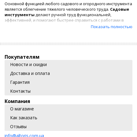
Основной функцией любого садового и огородного инструмента
является облегчение тяжелого человеческого труда.
Садовые
инструменты
делают ручной труд функциональней,
эффективней, и помогают быстрее справиться с работами в
саду или в огороде, в обработке газонов или в уходе за садом. В
Показать полностью
связи с востребованностью садово-огородного инвентаря
среди наших покупателей, интернет магазин Альторис с
каждым днем расширяет ассортимент данного сегмента
продукции.
Покупателям
Новости и скидки
На сегодняшний день мы готовы предложить вам
садово-
огородный инструмент
в таких основных группах, как:
Доставка и оплата
сапки
,
серпы
,
лопаты
,
опрыскиватели
,
косы
,
культиваторы
,
пилы
и
ножовки
,
секаторы
и
сучкорезы
,
Гарантия
грабли
и
разрыхлители
,
топоры
, разнообразные
Контакты
землесмеси
,
садовые тачки
и запчасти к ним,
поливочные
шланги
и прочее.
Компания
О магазине
Как заказать
Где купить садово-огородный инструмент
Отзывы
info@altoris.com.ua