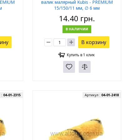
PREMIUM
валик малярный Kubis - PREMIUM
м
15/150/11 мм, ∅ 6 мм
14.40
грн.
В НАЛИЧИИ
зину
В корзину
Купить в 1 клик
 :
04-01-2315
Артикул :
04-01-2418