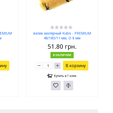
PREMIUM
валик малярный Kubis - PREMIUM
м
48/180/11 мм, ∅ 8 мм
51.80
грн.
В НАЛИЧИИ
зину
В корзину
Купить в 1 клик