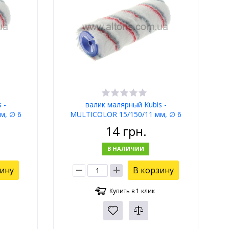
 -
валик малярный Kubis -
м, ∅ 6
MULTICOLOR 15/150/11 мм, ∅ 6
мм
14
грн.
В НАЛИЧИИ
зину
В корзину
Купить в 1 клик