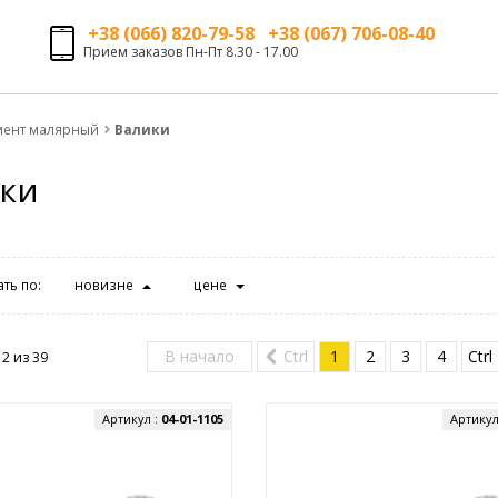
+38 (066) 820-79-58 +38 (067) 706-08-40
Прием заказов Пн-Пт 8.30 - 17.00
мент малярный
Валики
ки
ть по:
новизне
цене
В начало
Ctrl
1
2
3
4
Ctrl
12 из
39
Артикул :
04-01-1105
Артикул