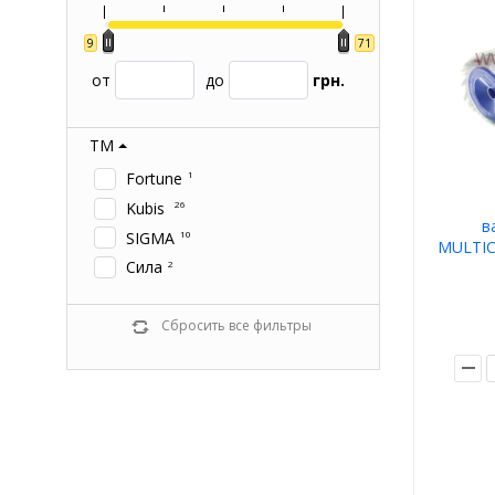
9
71
от
до
грн.
ТМ
Fortune
1
Kubis
26
в
SIGMA
10
MULTIC
Сила
2
Сбросить все фильтры