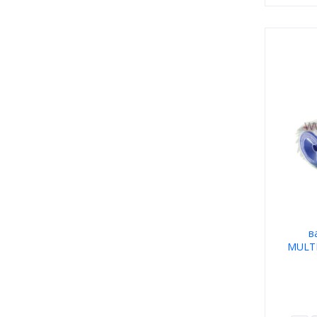
в
MULTI