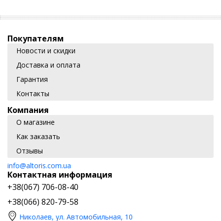
определиться с подходящим устройством именно Вам.
Виды опрыскивателей
Покупателям
Новости и скидки
Доставка и оплата
Существует три основных типа этих устройств. А именно:
Гарантия
ручной
бензиновый
Контакты
ранцевый
Компания
В рамках коротких экскурсов, пробежимся по каждому типу.
О магазине
Итак,
ручной опрыскиватель
, имеет, как правило,
небольшой объем, и походит для малого сада, небольших
Как заказать
садовых участков и прочее. Во всем остальном, это идеальное
Отзывы
устройство, которое поможет, точно и качественно произвести
распыление защиты для плодово-ягодных деревьев.
info@altoris.com.ua
Следующий вид -
ранцевый садовый опрыскиватель
, по
Контактная информация
техническим характеристикам очень схож с ручным собратом
+38(067) 706-08-40
по цеху, однако, система лямок на плечи позволяет
обрабатывать большие площади садовых участков.
+38(066) 820-79-58
И наконец,
бензиновый опрыскиватель
– данный вид
опрыскивателя, пожалуй, можно назвать, профессиональном,
Николаев, ул. Автомобильная, 10