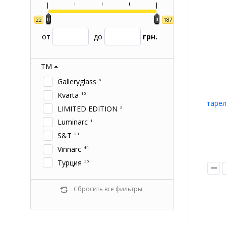
22
187
от
до
грн.
ТМ
Galleryglass
6
Kvarta
10
тарел
LIMITED EDITION
2
Luminarc
1
S&T
23
Vinnarc
44
Турция
36
Сбросить все фильтры