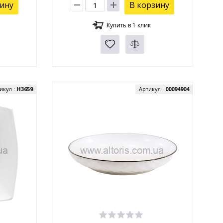
зину
В корзину
Купить в 1 клик
икул :
H3659
Артикул :
00094904