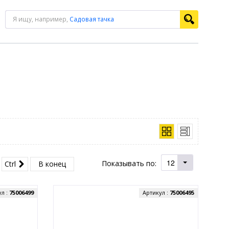
Я ищу, например,
Садовая тачка
12
Показывать по:
Ctrl
В конец
ул :
75006499
Артикул :
75006495