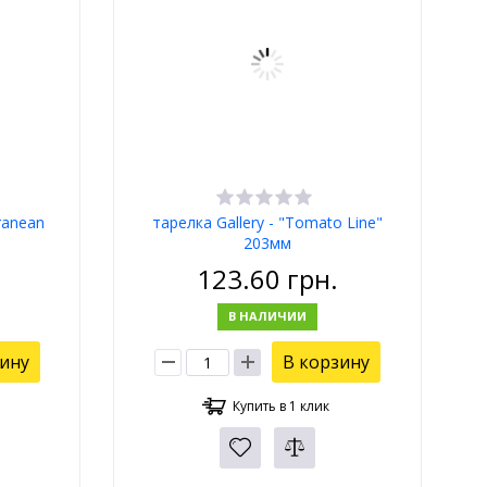
rranean
тарелка Gallery - "Tomato Line"
203мм
123.60
грн.
В НАЛИЧИИ
зину
В корзину
Купить в 1 клик