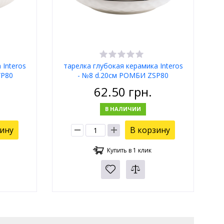
 Interos
тарелка глубокая керамика Interos
WP80
- №8 d.20см РОМБИ ZSP80
62.50
грн.
В НАЛИЧИИ
зину
В корзину
Купить в 1 клик