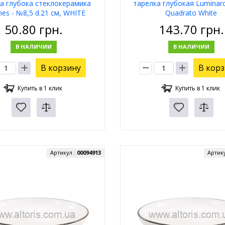
а глубока стеклокерамика
тарелка глубокая Luminarc
es - №8,5 d.21 см, WHITE
Quadrato White
Тюльпан YXSP85
50.80
грн.
143.70
грн.
В НАЛИЧИИ
В НАЛИЧИИ
В корзину
В кор
Купить в 1 клик
Купить в 1 клик
Артикул :
00094913
Артик