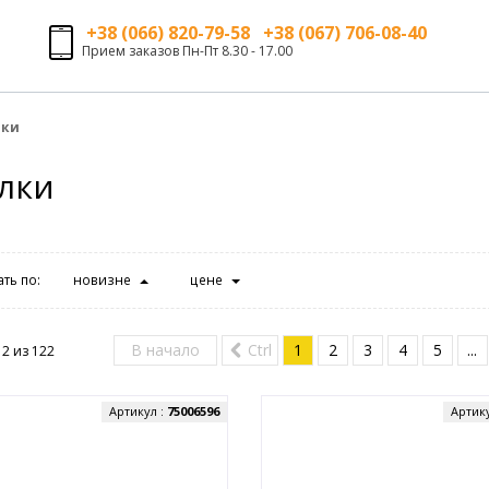
+38 (066) 820-79-58 +38 (067) 706-08-40
Прием заказов Пн-Пт 8.30 - 17.00
лки
лки
ть по:
новизне
цене
В начало
Ctrl
1
2
3
4
5
...
12 из
122
Артикул :
75006596
Артик