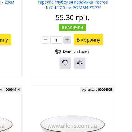
 - 20см
тарелка глубокая керамика Interos
- №7 d.17,5 см РОМБИ ZSP70
55.30
грн.
В НАЛИЧИИ
зину
В корзину
Купить в 1 клик
ул :
00094914
Артикул :
00094905