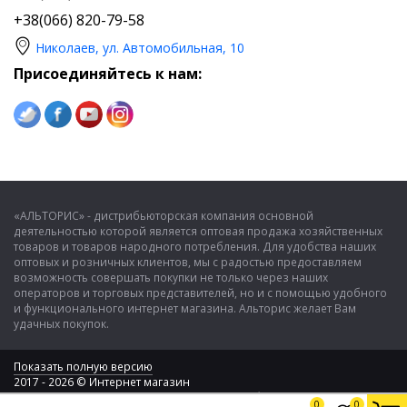
нужны ли Вам ручки на корпусе. Многие модели уже идут с
+38(066) 820-79-58
данным удобством, это заметно облегчает жизнь кладовщикам.
В нашем каталоге находится более 70 единиц
Николаев, ул. Автомобильная, 10
разнообразных емкостей для пищевой продукции. Вы с
лёгкостью сможете подобрать модель согласно своим нуждам и
Присоединяйтесь к нам:
параметрам. Наши квалифицированные операторы смогут Вас
проконсультировать в случае возникновения дополнительных
вопросов, а также позаботятся о скорейшей доставке Вашего
заказа.
Альторис – альтернатива выбора.
«АЛЬТОРИС» - дистрибьюторская компания основной
деятельностью которой является оптовая продажа хозяйственных
товаров и товаров народного потребления. Для удобства наших
оптовых и розничных клиентов, мы с радостью предоставляем
возможность совершать покупки не только через наших
операторов и торговых представителей, но и с помощью удобного
и функционального интернет магазина. Альторис желает Вам
удачных покупок.
Показать полную версию
2017 - 2026 © Интернет магазин
ООО "Альторис" - хозяйственные товары и бытовая техника
0
0