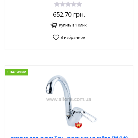
652.70
грн.
Купить в 1 клик
В избранное
В НАЛИЧИИ
смесит.для кухни Tau - гусак ухо на гайке SM Ø40