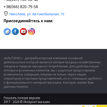
-
Бытовая техника для кухни
+38(066) 820-79-58
-
Техника для красоты и здоровья
Николаев, ул. Автомобильная, 10
-
Разнообразные аксессуары для бытовой техники
Присоединяйтесь к нам:
Главным критерием компании «Альторис» является признание
наших клиентов, именно поэтому с каждым днем мы стремимся
пополнять ассортимент. В нашем интернет магазине, Вы
сможете подобрать именно то что вам необходимо с огромного
выбора моделей бытовой техники, цены которых минимальны
«АЛЬТОРИС» - дистрибьюторская компания основной
по сравнению с конкурентными предложениями. Наши
деятельностью которой является оптовая продажа хозяйственных
квалифицированные операторы всегда с радостью помогут Вам
товаров и товаров народного потребления. Для удобства наших
с выбором интересующей Вас модели и проконсультируют по
оптовых и розничных клиентов, мы с радостью предоставляем
вопросам доставки и оплаты Вашего заказа.
возможность совершать покупки не только через наших
операторов и торговых представителей, но и с помощью удобного
и функционального интернет магазина. Альторис желает Вам
удачных покупок.
Купить бытовую технику с доставкой по Украине.
Показать полную версию
2017 - 2026 © Интернет магазин
ООО "Альторис" - хозяйственные товары и бытовая техника