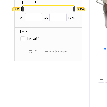
1 895
3 426
от
до
грн.
ТМ
Китай
4
Ко
Сбросить все фильтры