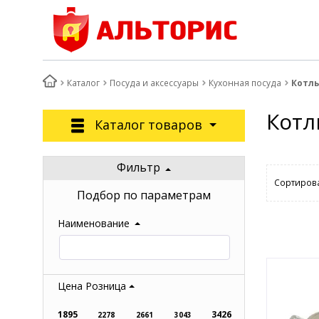
Каталог
Посуда и аксессуары
Кухонная посуда
Котл
Котл
Каталог товаров
Фильтр
Сортирова
Подбор по параметрам
Наименование
Цена Розница
1895
3426
2278
2661
3043