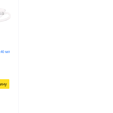
240 мл
зину