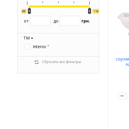
88
118
от
до
грн.
ТМ
Interos
2
соусни
Сбросить все фильтры
Н