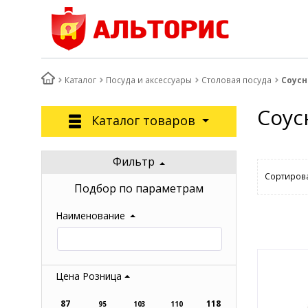
Каталог
Посуда и аксессуары
Столовая посуда
Соус
Соус
Каталог товаров
Фильтр
Сортирова
Подбор по параметрам
Наименование
Цена Розница
87
118
95
103
110