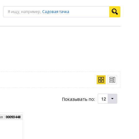
Я ищу, например,
Садовая тачка
12
Показывать по:
ул :
00093448