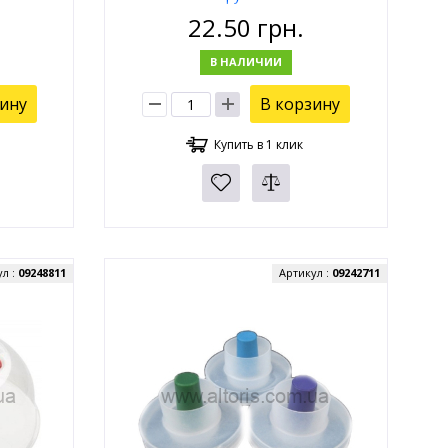
22.50
грн.
В НАЛИЧИИ
зину
В корзину
Купить в 1 клик
ул :
09248811
Артикул :
09242711