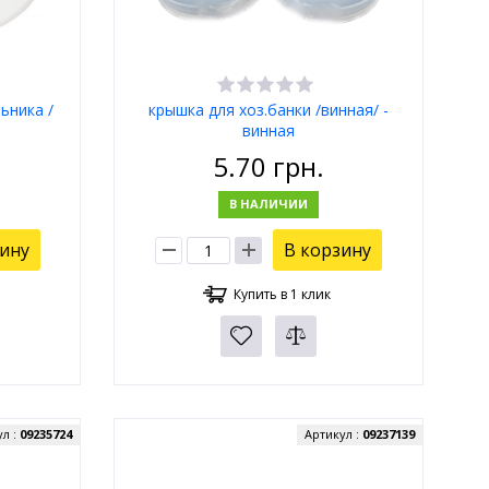
ьника /
крышка для хоз.банки /винная/ -
винная
5.70
грн.
В НАЛИЧИИ
зину
В корзину
Купить в 1 клик
ул :
09235724
Артикул :
09237139