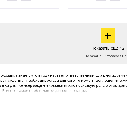
+
Показать еще 12
Показано 12 товаров из
охозяйка знает, что в году настает ответственный, для многих семе
о вынужденная необходимость, а для кого-то момент воплощения в ж
анки для консервации
и крышки играют большую роль в этом дейст
 Вам все самое необходимое для консервации.
енте нашего магазина имеются банки разной вместимости, прихват
ции
. Вам остается только определиться с нужным Вам количеством, а
ные банки
,
металлические крышки
и прочее… К тому же, наши д
ями, позволят Вам сэкономить на подготовке к зимней консервации