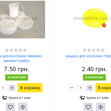
 для хоз.банки /винная/ -
крышка для хоз.банки /Че
винная+трубка
7.50
грн.
2.40
грн.
В НАЛИЧИИ
В НАЛИЧИИ
В корзину
В кор
Купить в 1 клик
Купить в 1 клик