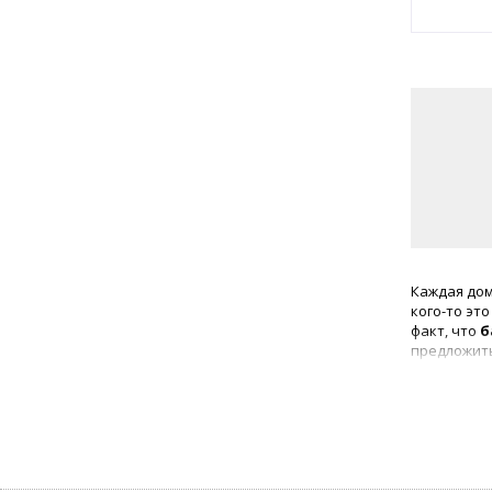
Каждая дом
кого-то эт
факт, что
б
предложить
В ассортим
консерва
качествен
предложени