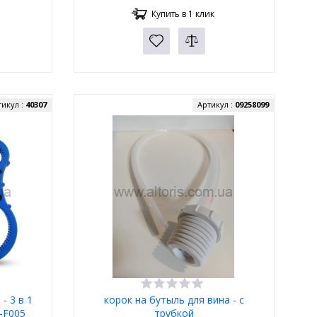
Купить в 1 клик
тикул :
40307
Артикул :
09258099
- 3 в 1
корок на бутыль для вина - с
-F005
трубкой