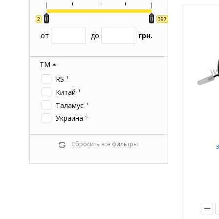
2
397
от
до
грн.
ТМ
RS
1
Китай
1
Таламус
1
Украина
9
Сбросить все фильтры