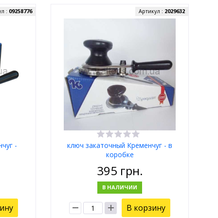
ул :
09258776
Артикул :
2029632
чуг -
ключ закаточный Кременчуг - в
коробке
395
грн.
В НАЛИЧИИ
зину
В корзину