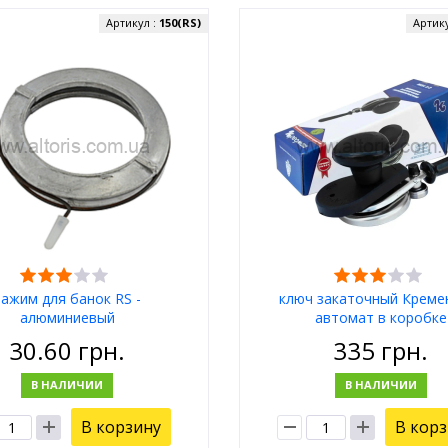
Артикул :
150(RS)
Артик
зажим для банок RS -
ключ закаточный Кремен
алюминиевый
автомат в коробке
30.60
грн.
335
грн.
В НАЛИЧИИ
В НАЛИЧИИ
В корзину
В кор