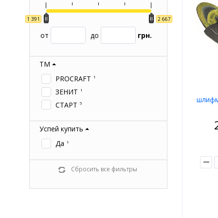
1 391
2 667
от
до
грн.
ТМ
PROCRAFT
1
ЗЕНИТ
1
шлифма
СТАРТ
5
Успей купить
Да
1
Сбросить все фильтры