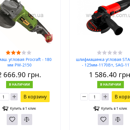
ш. угловая Procraft - 180
шлифмашинка угловая ST
мм PW-2150
- 125мм-1170Вт, SAG-1
2 666.90
грн.
1 586.40
грн
В НАЛИЧИИ
В НАЛИЧИИ
В корзину
В кор
Купить в 1 клик
Купить в 1 клик