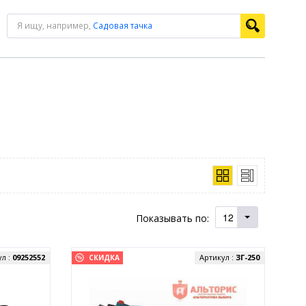
Я ищу, например,
Садовая тачка
12
Показывать по:
ул :
09252552
Артикул :
ЗГ-250
СКИДКА