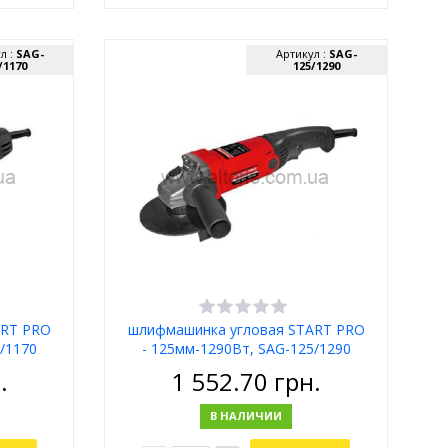
л :
SAG-
Артикул :
SAG-
/1170
125/1290
ART PRO
шлифмашинка угловая START PRO
/1170
- 125мм-1290Вт, SAG-125/1290
.
1 552.70
грн.
В НАЛИЧИИ