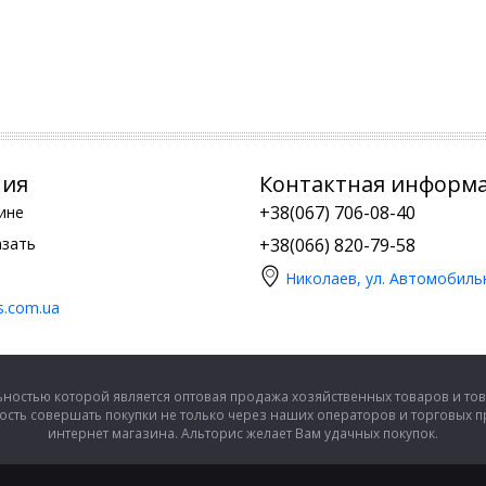
ния
Контактная информ
+38(067) 706-08-40
ине
азать
+38(066) 820-79-58
Николаев, ул. Автомобиль
is.com.ua
ностью которой является оптовая продажа хозяйственных товаров и тов
сть совершать покупки не только через наших операторов и торговых 
интернет магазина. Альторис желает Вам удачных покупок.