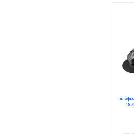
шлифма
- 18