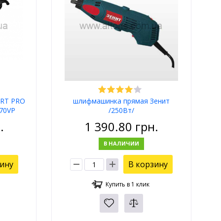
ART PRO
шлифмашинка прямая Зенит
170VP
/250Вт/
.
1 390.80
грн.
В НАЛИЧИИ
зину
В корзину
Купить в 1 клик