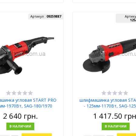
Артикул :
09259887
Артику
125
шинка угловая START PRO
шлифмашинка угловая ST
0мм-1970Вт, SAG-180/1970
- 125мм-1170Вт, SAG-125
2 640
грн.
1 417.50
грн
В НАЛИЧИИ
В НАЛИЧИИ