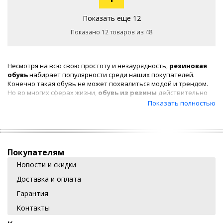
Показать еще 12
Показано 12 товаров из 48
Несмотря на всю свою простоту и незаурядность,
резиновая
обувь
набирает популярности среди наших покупателей.
Конечно такая обувь не может похвалиться модой и трендом.
Но во многих сферах жизни,
обувь из резины
действительно
очень практична. К примеру, на фермерских хозяйствах, в
Показать полностью
работах связанных с земляным грунтом защищая своего
хозяина от слякоти и грязи.
Практична резиновая обувь
будет так же полезна на дачном участке или загородном доме в
дождливую погоду.
Покупателям
Обувь из резины устойчиво к погодным условиям и внешним
Новости и скидки
факторам. Долго держит первоначальную форму. А самое
главное, что рынок резиновой обуви в наше время
Доставка и оплата
стремительно растет. На полках нашего интернет магазина
можно найти:
резиновая обувь утепленная
,
галоши
, детские,
Гарантия
женские и
мужские резиновые сапоги
, всевозможные
Контакты
утеплители для обуви и
утепленные ботинки
.