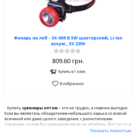
Фонарь на лоб - SX-009 В 5W шахтерский, Li-Ion
аккум., ЗУ 220V
809.60
грн.
Купить в 1 клик
В избранное
Купить
сувениры оптом
– это не трудно, а главное выгодно.
Если вы являетесь обладателем небольшого ларька со всякой
всячиной или даже целого заведения, с разнотипными
товарами, то вам без сувениров никак не обойтись. Вот тут то и
появляемся мы, интернет-магазин «Альторис», который
Показать полностью
предлагает своим пользователям
выбрать сувениры