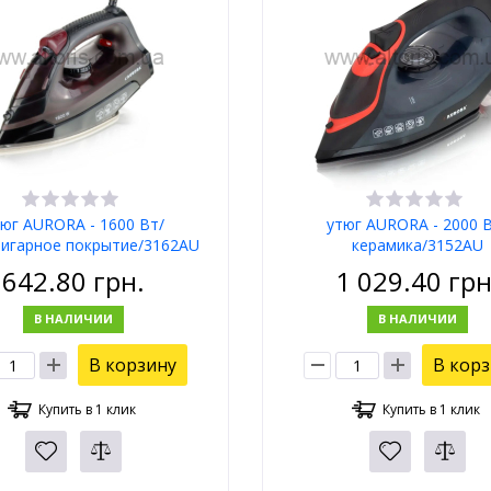
юг AURORA - 1600 Вт/
утюг AURORA - 2000 
ригарное покрытие/3162AU
керамика/3152AU
642.80
грн.
1 029.40
грн
В НАЛИЧИИ
В НАЛИЧИИ
В корзину
В кор
Купить в 1 клик
Купить в 1 клик