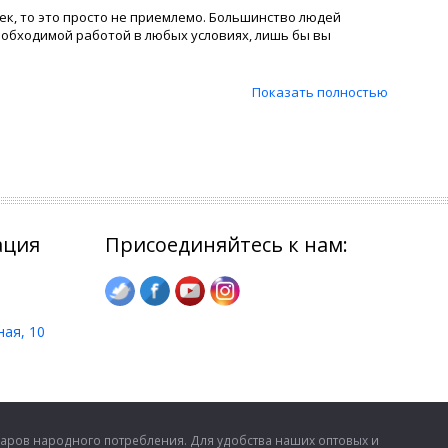
век, то это просто не приемлемо. Большинство людей
необходимой работой в любых условиях, лишь бы вы
ый закупает в большом количестве оптовый товар, тем
Показать полностью
 утюг
исчезнет у вас, когда вы посетите наш сайт. Также
 самым низким ценам можно только на сайте Альторис.
ация
Присоединяйтесь к нам:
ная, 10
аров народного потребления. Для удобства наших оптовых и