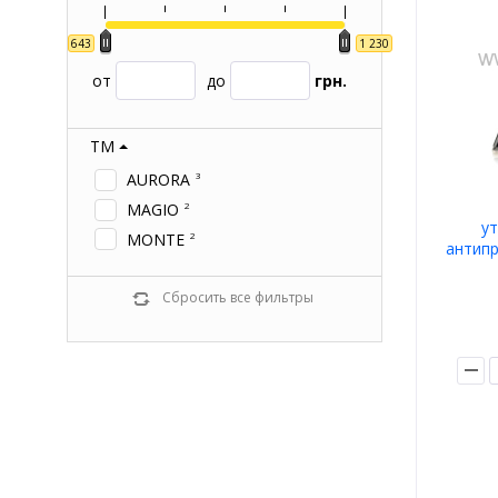
643
1 230
от
до
грн.
ТМ
AURORA
3
MAGIO
2
ут
MONTE
2
антип
Сбросить все фильтры