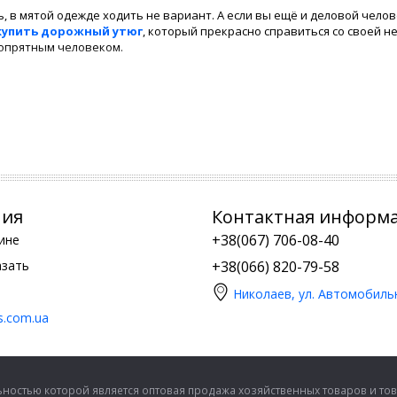
ь, в мятой одежде ходить не вариант. А если вы ещё и деловой чело
купить дорожный утюг
, который прекрасно справиться со своей 
опрятным человеком.
сть в приобретении утюга предоставляет вам сайт Альторис, котор
ая невероятно минимальные цены. Необходимость
купить хороший
ить утюг в Николаеве
.
ровой
юг недорого
можно везде, но вот купить хороший
утюг паровой
по
ния
Контактная информ
+38(067) 706-08-40
ине
азать
+38(066) 820-79-58
Николаев, ул. Автомобиль
is.com.ua
ностью которой является оптовая продажа хозяйственных товаров и тов