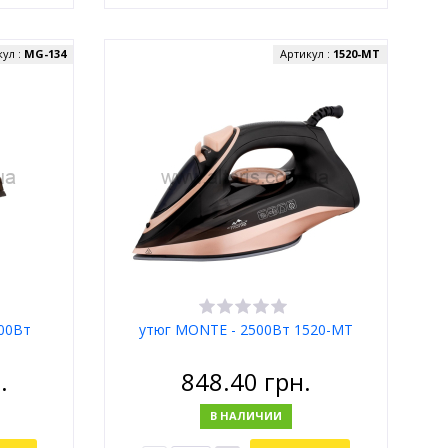
кул :
МG-134
Артикул :
1520-MT
400Вт
утюг MONTE - 2500Вт 1520-MT
.
848.40
грн.
В НАЛИЧИИ