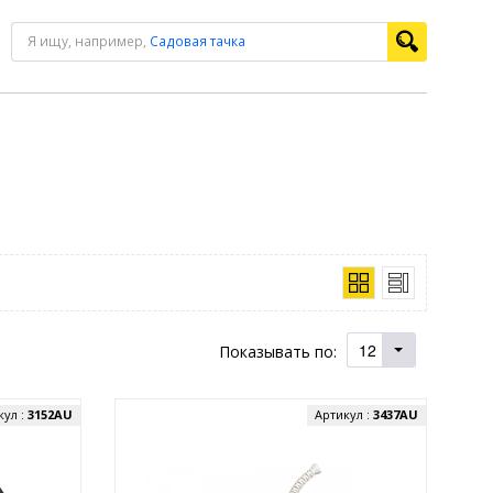
Я ищу, например,
Садовая тачка
12
Показывать по:
кул :
3152AU
Артикул :
3437AU