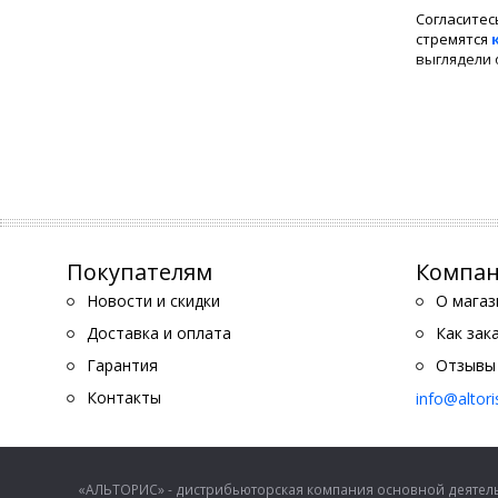
Согласитес
стремятся
выглядели 
Необходимо
самым дел
можно
куп
Утюг па
Купить ут
Покупателям
Компа
Новости и скидки
О магаз
Доставка и оплата
Как зак
Гарантия
Отзывы
Контакты
info@altor
«АЛЬТОРИС» - дистрибьюторская компания основной деятель