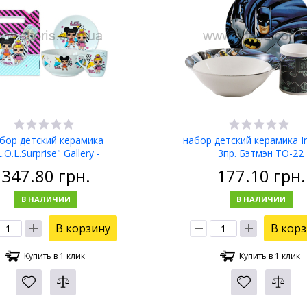
бор детский керамика
набор детский керамика In
L.O.L.Surprise" Gallery -
3пр. Бэтмэн TO-22
арелка20,3см +пиала13см
347.80
грн.
177.10
грн.
. 220мл) Totally awesome
В НАЛИЧИИ
В НАЛИЧИИ
В корзину
В кор
Купить в 1 клик
Купить в 1 клик