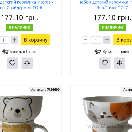
детский керамика Interos -
набор детский керамика In
пр. Спайдермен TO-6
3пр.Тачки TO-7
177.10
грн.
177.10
грн.
В НАЛИЧИИ
В НАЛИЧИИ
В корзину
В кор
Купить в 1 клик
Купить в 1 клик
Артикул :
7136699
Арти