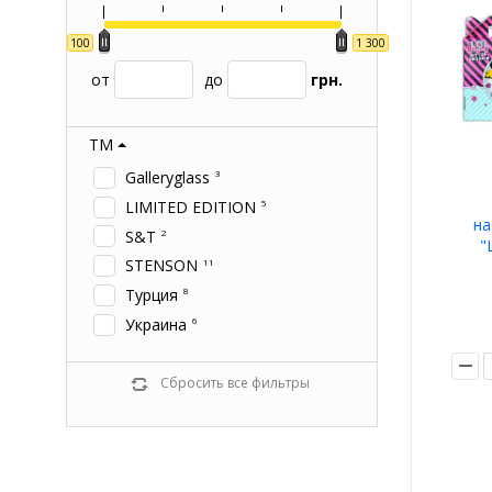
100
1 300
от
до
грн.
ТМ
Galleryglass
3
LIMITED EDITION
5
на
S&T
2
"
STENSON
11
3пр(т
+чаш
Турция
8
Украина
6
Сбросить все фильтры