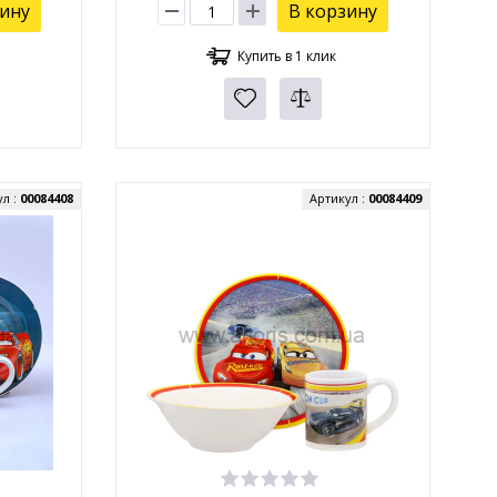
зину
В корзину
Купить в 1 клик
ул :
00084408
Артикул :
00084409