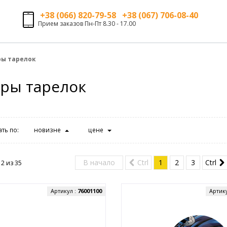
+38 (066) 820-79-58 +38 (067) 706-08-40
Прием заказов Пн-Пт 8.30 - 17.00
ры тарелок
ры тарелок
ть по:
новизне
цене
В начало
Ctrl
1
2
3
Ctrl
12 из
35
Артикул :
76001100
Артик