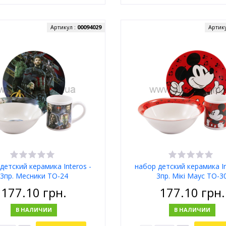
Артикул :
00094029
Артик
детский керамика Interos -
набор детский керамика In
3пр. Месники TO-24
3пр. Мікі Маус ТО-3
177.10
грн.
177.10
грн.
В НАЛИЧИИ
В НАЛИЧИИ