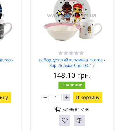
teros -
набор детский керамика Interos -
3пр. Лялька Лол TO-17
148.10
грн.
В НАЛИЧИИ
зину
В корзину
Купить в 1 клик