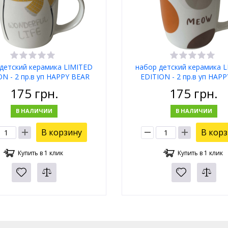
детский керамика LIMITED
набор детский керамика 
ON - 2 пр.в уп HAPPY BEAR
EDITION - 2 пр.в уп HAP
JSD06
JSD05
175
грн.
175
грн.
В НАЛИЧИИ
В НАЛИЧИИ
В корзину
В кор
Купить в 1 клик
Купить в 1 клик