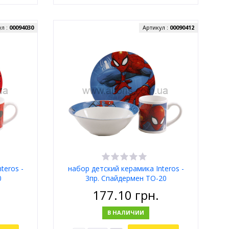
ул :
00094030
Артикул :
00090412
teros -
набор детский керамика Interos -
0
3пр. Спайдермен TO-20
177.10
грн.
В НАЛИЧИИ