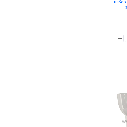
набор 
3