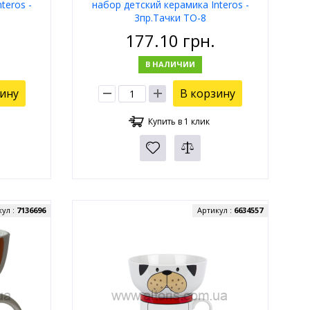
teros -
набор детский керамика Interos -
3пр.Тачки TO-8
177.10
грн.
В НАЛИЧИИ
зину
В корзину
Купить в 1 клик
кул :
7136696
Артикул :
6634557