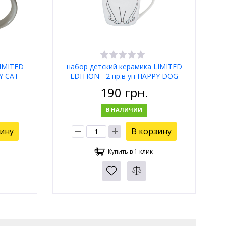
LIMITED
набор детский керамика LIMITED
PY CAT
EDITION - 2 пр.в уп HAPPY DOG
YF6011
190
грн.
В НАЛИЧИИ
зину
В корзину
Купить в 1 клик