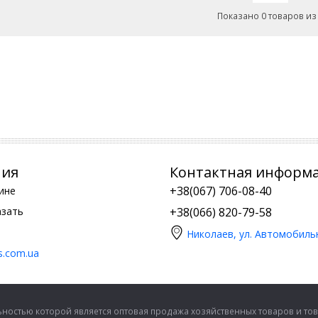
Показано 0 товаров из
ния
Контактная информ
+38(067) 706-08-40
ине
азать
+38(066) 820-79-58
Николаев, ул. Автомобиль
is.com.ua
ностью которой является оптовая продажа хозяйственных товаров и тов