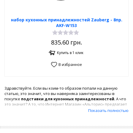
набор кухонных принадлежностей Zauberg - 8пр.
AKF-W153
835.60
грн.
Купить в 1 клик
В избранное
Здравствуйте. Если вы коим-то образом попали на данную
статью, это значит, что вы наверняка заинтересованы в
покупке
подставки для кухонных принадлежностей
. А что
это значит? А то, что Интернет Магазин «Альторис» предлагает
вам своей невероятно обширный и разнообразный
Показать полностью
ассортимент
подставок для кухонных приборов
самых
разных форм, цветов, материалов, дизайнов и размеров.
Так как Интернет Магазин «Альторис» более ориентируется на