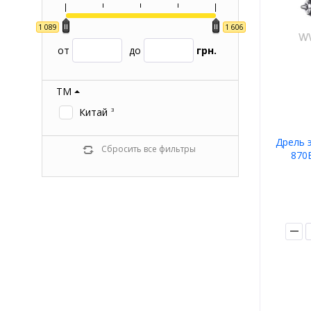
1 089
1 606
от
до
грн.
ТМ
Китай
3
Дрель 
Сбросить все фильтры
870