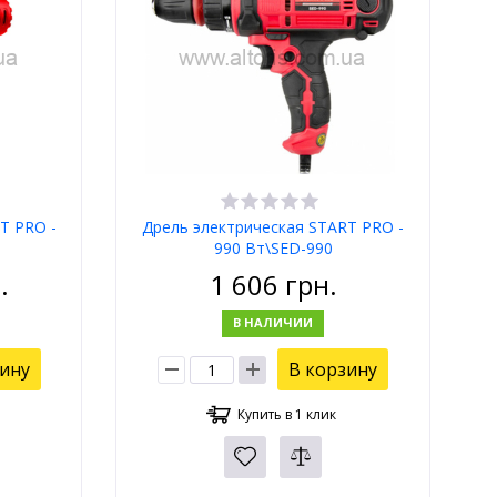
T PRO -
Дрель электрическая START PRO -
990 Вт\SED-990
.
1 606
грн.
В НАЛИЧИИ
зину
В корзину
Купить в 1 клик