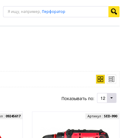
Я ищу, например,
Перфоратор
12
Показывать по:
ул :
09245617
Артикул :
SED-990