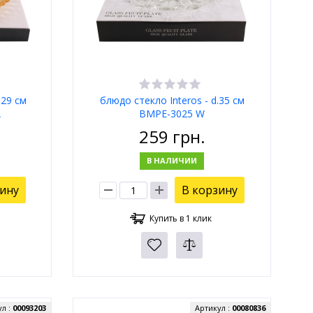
 29 см
блюдо стекло Interos - d.35 см
А
BMPE-3025 W
259
грн.
В НАЛИЧИИ
зину
В корзину
Купить в 1 клик
ул :
00093203
Артикул :
00080836