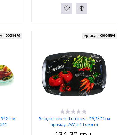
ул :
00080179
Артикул :
00094594
,5*21см
блюдо стекло Lumines - 29,5*21см
 311
прямоуг.AA137 Томати
134.30
грн.