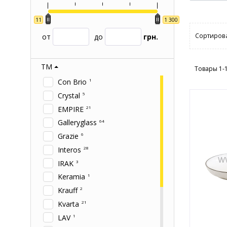
11
1 300
Сортирова
от
до
грн.
ТМ
Товары 1-
Con Brio
1
Crystal
5
EMPIRE
21
Galleryglass
64
Grazie
6
Interos
28
IRAK
3
Keramia
1
Krauff
2
Kvarta
21
LAV
1