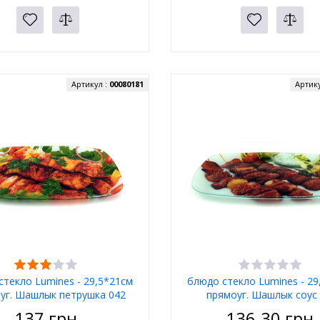
Артикул :
00080181
Артик
стекло Lumines - 29,5*21см
блюдо стекло Lumines - 29
уг. Шашлык петрушка 042
прямоуг. Шашлык соус
137
грн.
136.30
грн.