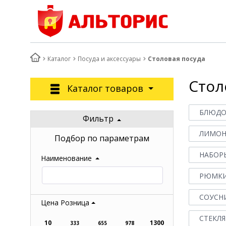
Каталог
Посуда и аксессуары
Столовая посуда
Стол
Каталог товаров
БЛЮД
Фильтр
ЛИМО
Подбор по параметрам
НАБОРЫ
Наименование
РЮМКИ
СОУСН
Цена Розница
СТЕКЛЯ
10
1300
333
655
978