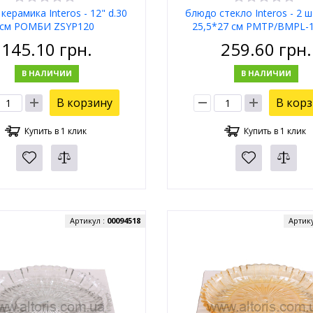
керамика Interos - 12" d.30
блюдо стекло Interos - 2 ш
см РОМБИ ZSYP120
25,5*27 см PMTP/BMPL-1
145.10
грн.
259.60
грн.
В НАЛИЧИИ
В НАЛИЧИИ
В корзину
В кор
Купить в 1 клик
Купить в 1 клик
Артикул :
00094518
Артик