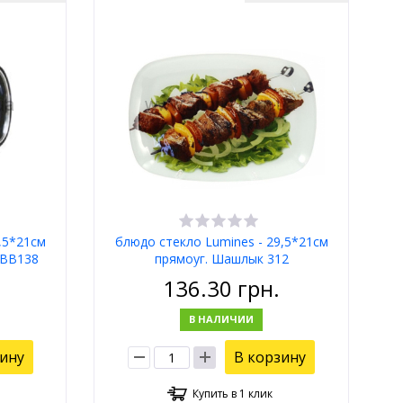
,5*21см
блюдо стекло Lumines - 29,5*21см
 BB138
прямоуг. Шашлык 312
136.30
грн.
В НАЛИЧИИ
зину
В корзину
Купить в 1 клик