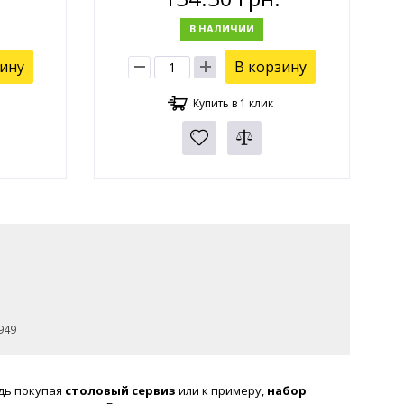
В НАЛИЧИИ
зину
В корзину
Купить в 1 клик
949
дь покупая
столовый сервиз
или к примеру,
набор