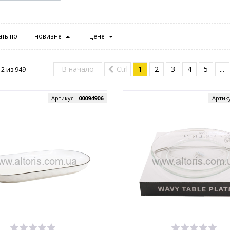
ть по:
новизне
цене
В начало
Ctrl
1
2
3
4
5
...
12 из
949
Артикул :
00094906
Артик