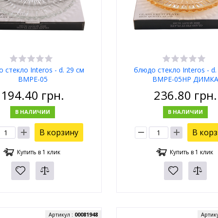
 стекло Interos - d. 29 см
блюдо стекло Interos - d.
BMPE-05
BMPE-05HP ДИМК
194.40
грн.
236.80
грн.
В НАЛИЧИИ
В НАЛИЧИИ
В корзину
В кор
Купить в 1 клик
Купить в 1 клик
Артикул :
00081948
Артик