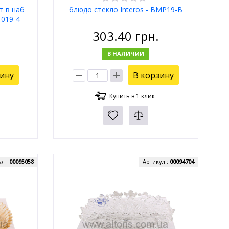
т в наб
блюдо стекло Interos - BMP19-B
019-4
303.40
грн.
В НАЛИЧИИ
зину
В корзину
Купить в 1 клик
ул :
00095058
Артикул :
00094704