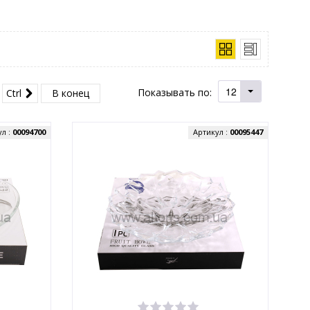
12
Показывать по:
Ctrl
В конец
ул :
00094700
Артикул :
00095447