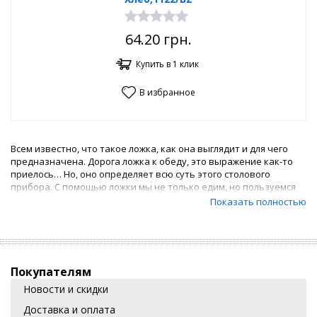
64.20
грн.
Купить в 1 клик
В избранное
Всем известно, что такое ложка, как она выглядит и для чего
предназначена. Дорога ложка к обеду, это выражение как-то
приелось… Но, оно определяет всю суть этого столового
прибора. С помощью ложки мы не только едим, но пользуемся
ею и при готовке разносолов. Бывают ложки как столовые,
Показать полностью
разливные, ложка дуршлаг, ложка-шумовка, ложка для спагетти,
специальной конфигурации, и много разных вариантов. У
любой хозяйки, наверняка, припасено несколько различных
видов.
Покупателям
Подставка под ложку
Новости и скидки
Для хранения столовых приборов, на кухне имеется
Доставка и оплата