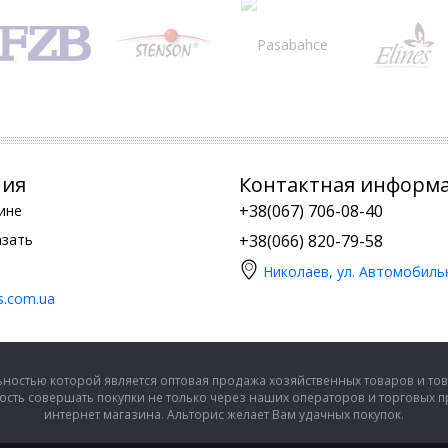
ния
Контактная информ
+38(067) 706-08-40
ине
азать
+38(066) 820-79-58
Николаев, ул. Автомобиль
is.com.ua
ностью которой является оптовая продажа хозяйственных товаров и тов
сть совершать покупки не только через наших операторов и торговых 
интернет магазина. Альторис желает Вам удачных покупок.