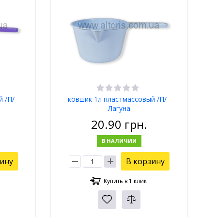
 /П/ -
ковшик 1л пластмассовый /П/ -
Лагуна
20.90
грн.
В НАЛИЧИИ
зину
В корзину
Купить в 1 клик