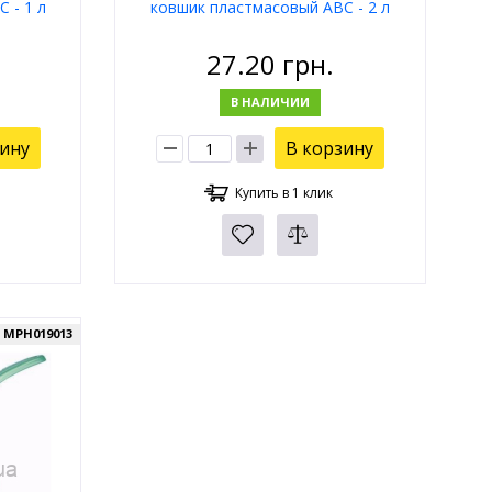
 - 1 л
ковшик пластмасовый АВС - 2 л
27.20
грн.
В НАЛИЧИИ
зину
В корзину
Купить в 1 клик
:
MPH019013