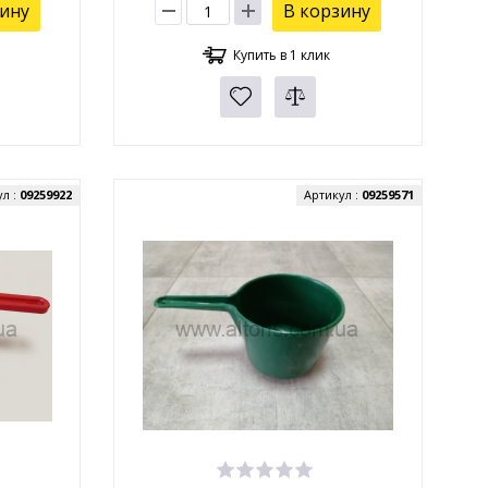
зину
В корзину
Купить в 1 клик
ул :
09259922
Артикул :
09259571