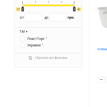
17
41
от
до
грн.
ТМ
ПластТорг
2
Украина
9
ковши
Сбросить все фильтры