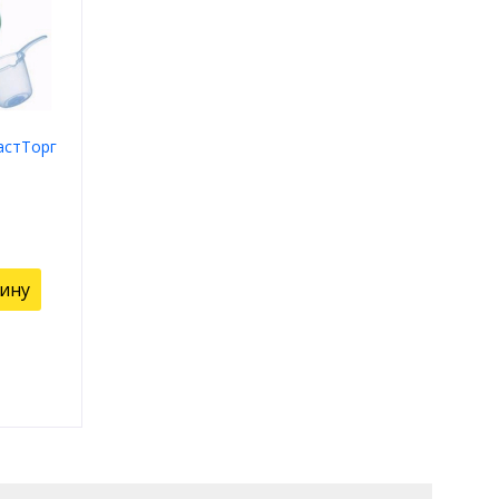
астТорг
зину