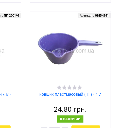
л :
ПГ-2001/6
Артикул :
09254541
 /П/ -
ковшик пластмасовый ( Н ) - 1 л
24.80
грн.
В НАЛИЧИИ