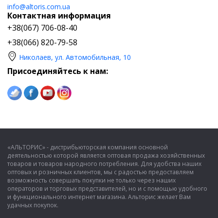
info@altoris.com.ua
Контактная информация
+38(067) 706-08-40
+38(066) 820-79-58
Николаев, ул. Автомобильная, 10
Присоединяйтесь к нам:
«АЛЬТОРИС» - дистрибьюторская компания основной
деятельностью которой является оптовая продажа хозяйственных
товаров и товаров народного потребления. Для удобства наших
оптовых и розничных клиентов, мы с радостью предоставляем
возможность совершать покупки не только через наших
операторов и торговых представителей, но и с помощью удобного
и функционального интернет магазина. Альторис желает Вам
удачных покупок.