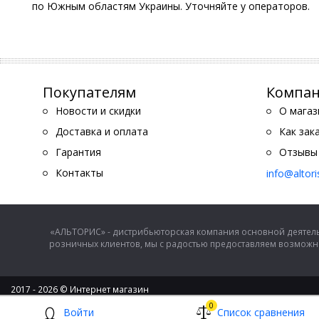
по Южным областям Украины. Уточняйте у операторов.
Покупателям
Компа
Новости и скидки
О магаз
Доставка и оплата
Как зак
Гарантия
Отзывы
Контакты
info@altor
«АЛЬТОРИС» - дистрибьюторская компания основной деятель
розничных клиентов, мы с радостью предоставляем возможно
2017 - 2026 © Интернет магазин
ООО "Альторис" - хозяйственные товары и бытовая техника
0
Войти
Список сравнения