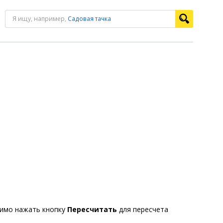
Я ищу, например,
Садовая тачка
димо нажать кнопку
Пересчитать
для пересчета