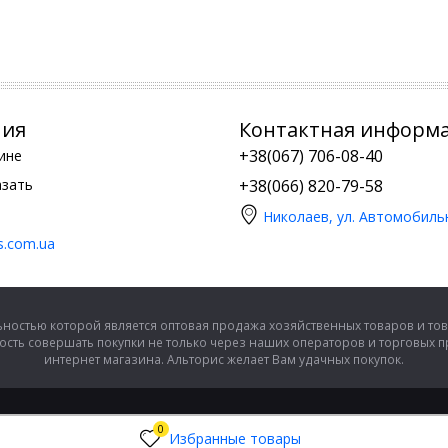
ния
Контактная информ
+38(067) 706-08-40
ине
азать
+38(066) 820-79-58
Николаев, ул. Автомобиль
is.com.ua
ностью которой является оптовая продажа хозяйственных товаров и тов
сть совершать покупки не только через наших операторов и торговых 
интернет магазина. Альторис желает Вам удачных покупок.
0
Избранные товары