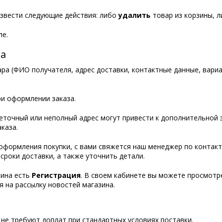
звести следующие действия: либо
удалить
товар из корзины, 
ле.
за
а (ФИО получателя, адрес доставки, контактные данные, вариа
ри оформлении заказа.
еточный или неполный адрес могут привести к дополнительной 
каза.
 оформления покупки, с вами свяжется наш менеджер по контак
роки доставки, а также уточнить детали.
зина есть
Регистрация
. В своем кабинете вы можете просмотр
я на рассылку новостей магазина.
 не требуют доплат при стандартных условиях поставки.