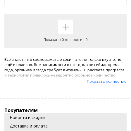
+
Показано 0 товаров из 0
Все знают, что свежевыжатые соки – это не только вкусно, но
ещё и полезно. Вне зависимости от того, какое сейчас время
года, организм всегда требует витамины. В рассвете прогресса
и технологий появилось невероятно огромное количество
различных
соковыжималок
самых разных моделей, каждая из
Показать полностью
которых отличается своим дизайном, функционалом, а также
ценой и качеством.
Прежде чем покупать соковыжималку, следует определиться:
какой именно сок Вы собираетесь делать? Если Вы
заинтересованы в соковыжималке для цитрусового сока, то Вам
Покупателям
не то чтобы не подойдет, а просто не нужна модель с
центрифугой. В данном случае она не только бесполезно, но и
Новости и скидки
цена соковыжималки
будет существенно отличаться от
Доставка и оплата
любой другой модели без данной функции. Есть специальные