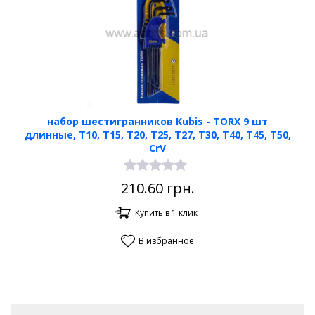
набор шестигранников Kubis - TORX 9 шт
длинные, T10, T15, T20, T25, T27, T30, T40, T45, T50,
CrV
210.60
грн.
Купить в 1 клик
В избранное