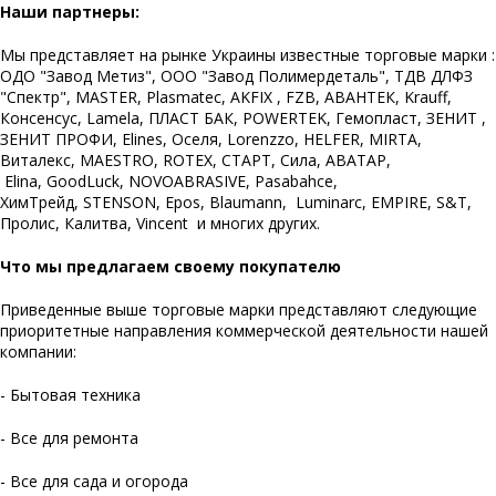
Наши партнеры:
Мы представляет на рынке Украины известные торговые марки :
ОДО "Завод Метиз", ООО "Завод Полимердеталь", ТДВ ДЛФЗ
"Спектр", MASTER, Plasmatec, AKFIX , FZB, АВАНТЕК, Krauff,
Консенсус, Lamela, ПЛАСТ БАК, POWERTEK, Гемопласт, ЗЕНИТ ,
ЗЕНИТ ПРОФИ, Elines, Оселя, Lorenzzo, HELFER, MIRTA,
Виталекс, MAESTRO, ROTEX, СТАРТ, Сила, АВАТАР,
Elina, GoodLuck, NOVOABRASIVE, Pasabahce,
ХимТрейд, STENSON, Epos, Blaumann, Luminarc, EMPIRE, S&T,
Пролис, Калитва, Vincent и многих других.
Что мы предлагаем своему покупателю
Приведенные выше торговые марки представляют следующие
приоритетные направления коммерческой деятельности нашей
компании:
- Бытовая техника
- Все для ремонта
- Все для сада и огорода