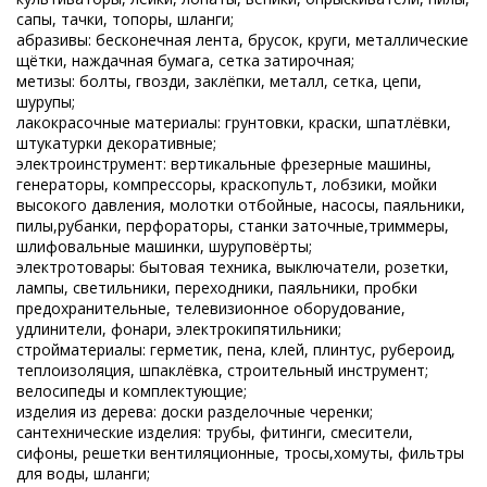
сапы, тачки, топоры, шланги;
абразивы: бесконечная лента, брусок, круги, металлические
щётки, наждачная бумага, сетка затирочная;
метизы: болты, гвозди, заклёпки, металл, сетка, цепи,
шурупы;
лакокрасочные материалы: грунтовки, краски, шпатлёвки,
штукатурки декоративные;
электроинструмент: вертикальные фрезерные машины,
генераторы, компрессоры, краскопульт, лобзики, мойки
высокого давления, молотки отбойные, насосы, паяльники,
пилы,рубанки, перфораторы, станки заточные,триммеры,
шлифовальные машинки, шуруповёрты;
электротовары: бытовая техника, выключатели, розетки,
лампы, светильники, переходники, паяльники, пробки
предохранительные, телевизионное оборудование,
удлинители, фонари, электрокипятильники;
стройматериалы: герметик, пена, клей, плинтус, рубероид,
теплоизоляция, шпаклёвка, строительный инструмент;
велосипеды и комплектующие;
изделия из дерева: доски разделочные черенки;
сантехнические изделия: трубы, фитинги, смесители,
сифоны, решетки вентиляционные, тросы,хомуты, фильтры
для воды, шланги;