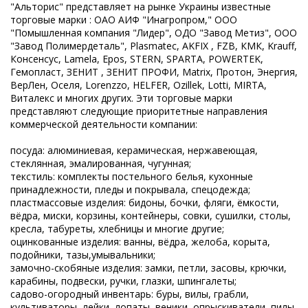
"Альторис" представляет на рынке Украины известные
торговые марки : ОАО АИФ "Инагропром," ООО
"Помышленная компания "Лидер", ОДО "Завод Метиз", ООО
"Завод Полимердеталь", Plasmatec, AKFIX , FZB, КМК, Krauff,
Консенсус, Lamela, Epos, STERN, SPARTA, POWERTEK,
Гемопласт, ЗЕНИТ , ЗЕНИТ ПРОФИ, Мatrix, Протон, Энергия,
ВерЛен, Оселя, Lorenzzo, HELFER, Ozillek, Lotti, MIRTA,
Виталекс и многих других. Эти торговые марки
представляют следующие приоритетные направления
коммерческой деятельности компании:
посуда: алюминиевая, керамическая, нержавеющая,
стеклянная, эмалированная, чугунная;
текстиль: комплекты постельного белья, кухонные
принадлежности, пледы и покрывала, спецодежда;
пластмассовые изделия: бидоны, бочки, фляги, ёмкости,
вёдра, миски, корзины, контейнеры, совки, сушилки, столы,
кресла, табуреты, хлебницы и многие другие;
оцинкованные изделия: ванны, вёдра, желоба, корыта,
подойники, тазы,умывальники;
замочно-скобяные изделия: замки, петли, засовы, крючки,
карабины, подвески, ручки, глазки, шпингалеты;
садово-огородный инвентарь: буры, вилы, грабли,
культиваторы, лейки, лопаты, веники, опрыскиватели, пилы,