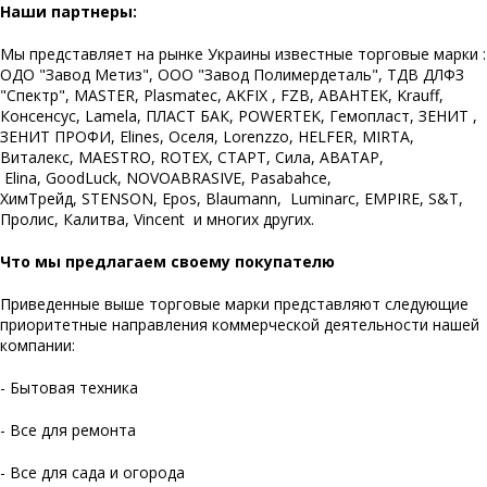
Наши партнеры:
Мы представляет на рынке Украины известные торговые марки :
ОДО "Завод Метиз", ООО "Завод Полимердеталь", ТДВ ДЛФЗ
"Спектр", MASTER, Plasmatec, AKFIX , FZB, АВАНТЕК, Krauff,
Консенсус, Lamela, ПЛАСТ БАК, POWERTEK, Гемопласт, ЗЕНИТ ,
ЗЕНИТ ПРОФИ, Elines, Оселя, Lorenzzo, HELFER, MIRTA,
Виталекс, MAESTRO, ROTEX, СТАРТ, Сила, АВАТАР,
Elina, GoodLuck, NOVOABRASIVE, Pasabahce,
ХимТрейд, STENSON, Epos, Blaumann, Luminarc, EMPIRE, S&T,
Пролис, Калитва, Vincent и многих других.
Что мы предлагаем своему покупателю
Приведенные выше торговые марки представляют следующие
приоритетные направления коммерческой деятельности нашей
компании:
- Бытовая техника
- Все для ремонта
- Все для сада и огорода