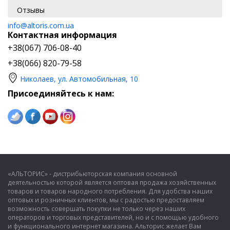
Отзывы
info@altoris.com.ua
Контактная информация
+38(067) 706-08-40
+38(066) 820-79-58
Николаев, ул. Автомобильная, 10
Присоединяйтесь к нам:
«АЛЬТОРИС» - дистрибьюторская компания основной
деятельностью которой является оптовая продажа хозяйственных
товаров и товаров народного потребления. Для удобства наших
оптовых и розничных клиентов, мы с радостью предоставляем
возможность совершать покупки не только через наших
операторов и торговых представителей, но и с помощью удобного
и функционального интернет магазина. Альторис желает Вам