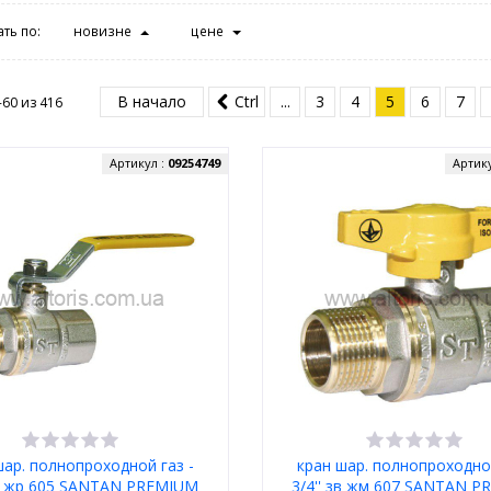
ть по:
новизне
цене
В начало
Ctrl
...
3
4
5
6
7
-60 из
416
Артикул :
09254749
Артик
шар. полнопроходной газ -
кран шар. полнопроходной
зв жр 605 SANTAN PREMIUM
3/4'' зв жм 607 SANTAN 