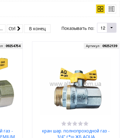
12
Показывать по:
...
Ctrl
В конец
ул :
09254754
Артикул :
09252139
 газ -
кран шар. полнопроходной газ -
PREMIUM
3/4" г*ш ЖБ AQUA