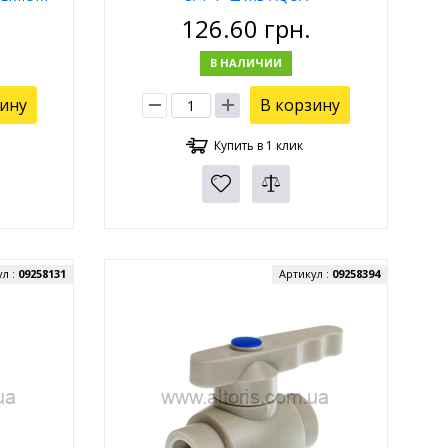
126.60
грн.
В НАЛИЧИИ
зину
В корзину
Купить в 1 клик
ул :
09258131
Артикул :
09258394