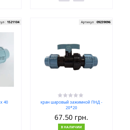
кул :
1521104
Артикул :
09239096
х 40
кран шаровый зажимной ПНД -
20*20
67.50
грн.
В НАЛИЧИИ