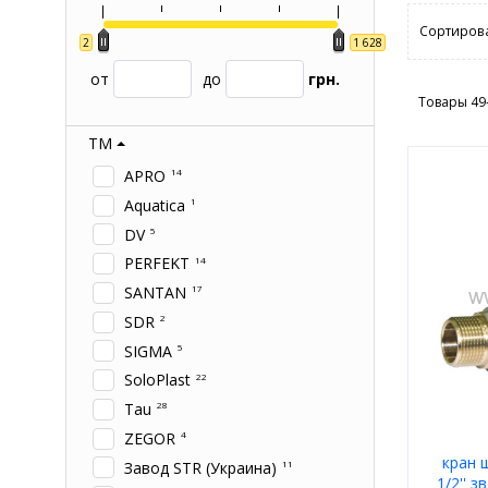
Сортирова
2
1 628
от
до
грн.
Товары 49
ТМ
APRO
14
Aquatica
1
DV
5
PERFEKT
14
SANTAN
17
SDR
2
SIGMA
5
SoloPlast
22
Tau
28
ZEGOR
4
кран 
Завод STR (Украина)
11
1/2'' 