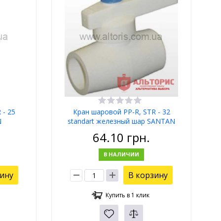
 - 25
Кран шаровой PP-R, STR - 32
N
standart железный шар SANTAN
Profi
64.10
грн.
В НАЛИЧИИ
зину
В корзину
Купить в 1 клик