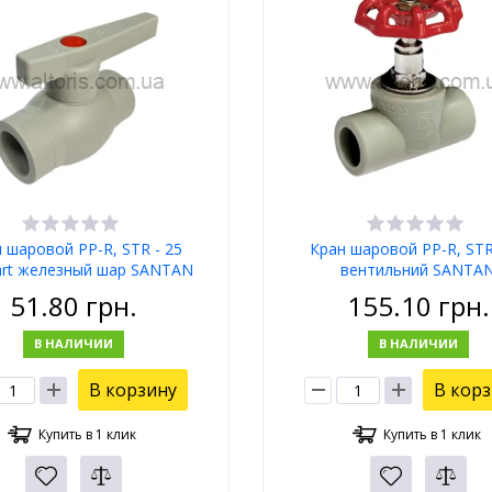
 шаровой PP-R, STR - 25
Кран шаровой PP-R, STR
art железный шар SANTAN
вентильний SANTA
Profi
51.80
грн.
155.10
грн.
В НАЛИЧИИ
В НАЛИЧИИ
В корзину
В кор
Купить в 1 клик
Купить в 1 клик