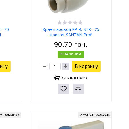
 - 20
Кран шаровой PP-R, STR - 25
N
standart SANTAN Profi
90.70
грн.
В НАЛИЧИИ
зину
В корзину
Купить в 1 клик
ул :
09258132
Артикул :
09257944