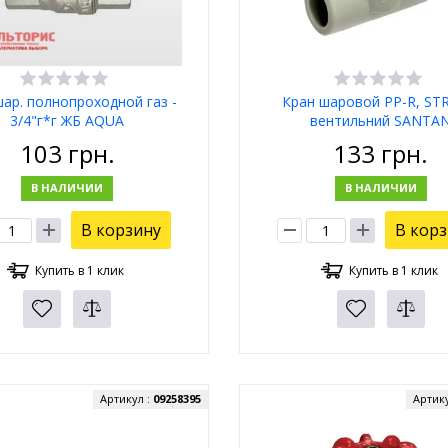
шар. полнопроходной газ -
Кран шаровой PP-R, STR
3/4"г*г ЖБ AQUA
вентильний SANTA
103
грн.
133
грн.
В НАЛИЧИИ
В НАЛИЧИИ
В корзину
В кор
Купить в 1 клик
Купить в 1 клик
Артикул :
09258395
Артик