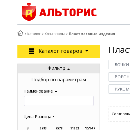
Каталог
Хоз.товары
Пластмасовые изделия
Плас
Каталог товаров
БОЧКИ
Фильтр
ВОРОНК
Подбор по параметрам
РУКОМ
Наименование
Сортирова
Цена Розница
8
15147
3793
7578
11362