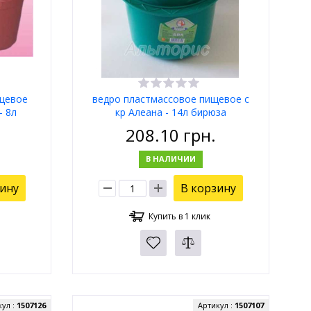
ищевое
ведро пластмассовое пищевое с
- 8л
кр Алеана - 14л бирюза
208.10
грн.
В НАЛИЧИИ
зину
В корзину
Купить в 1 клик
кул :
1507126
Артикул :
1507107