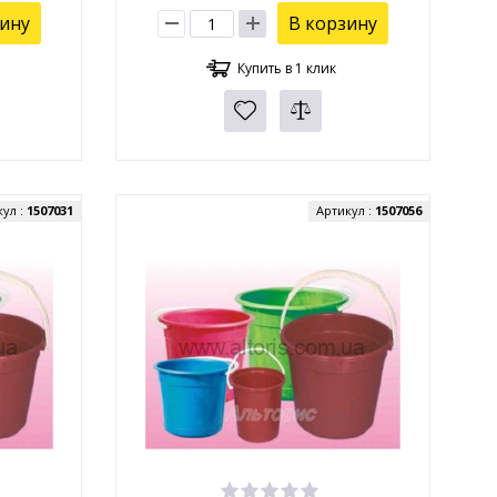
зину
В корзину
Купить в 1 клик
кул :
1507031
Артикул :
1507056