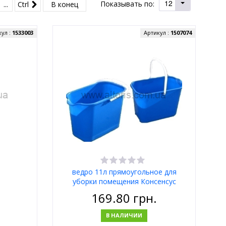
12
Показывать по:
...
Ctrl
В конец
кул :
1533003
Артикул :
1507074
ведро 11л прямоугольное для
уборки помещения Консенсус
169.80
грн.
В НАЛИЧИИ