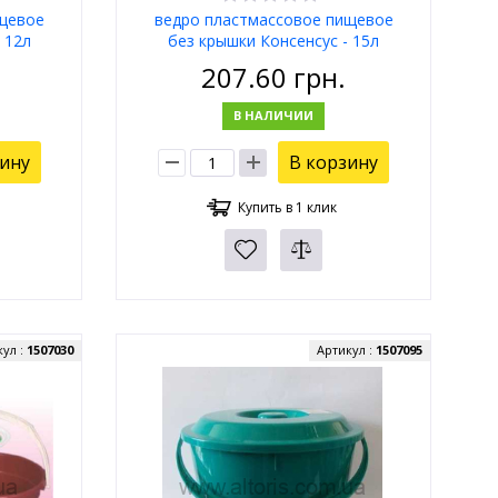
ищевое
ведро пластмассовое пищевое
 12л
без крышки Консенсус - 15л
207.60
грн.
В НАЛИЧИИ
зину
В корзину
Купить в 1 клик
кул :
1507030
Артикул :
1507095