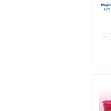
ведро
без