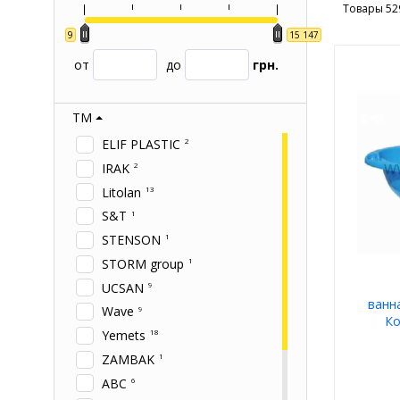
Товары 52
9
15 147
от
до
грн.
ТМ
ELIF PLASTIC
2
IRAK
2
Litolan
13
S&T
1
STENSON
1
STORM group
1
UCSAN
9
ванн
Wave
9
Ко
Yemets
18
ZAMBAK
1
АВС
6