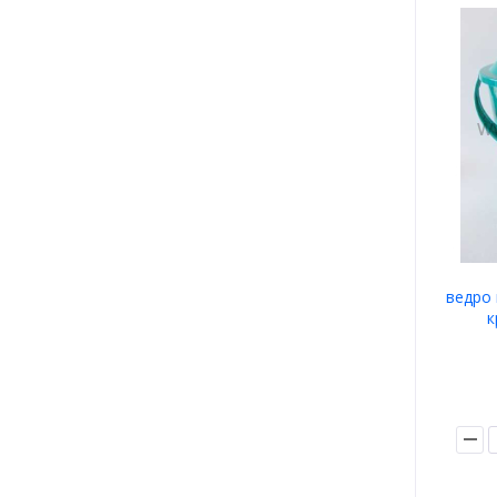
ведро
к