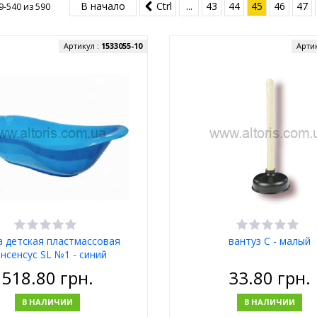
В начало
Ctrl
...
43
44
45
46
47
9-540 из
590
Артикул :
1533055-10
Арти
а детская пластмассовая
вантуз С - малый
нсенсус SL №1 - синий
518.80
грн.
33.80
грн.
В НАЛИЧИИ
В НАЛИЧИИ