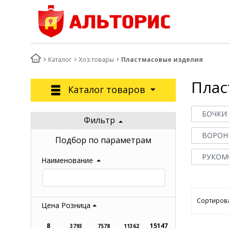
Каталог
Хоз.товары
Пластмасовые изделия
Плас
Каталог товаров
БОЧКИ
Фильтр
ВОРОНК
Подбор по параметрам
РУКОМ
Наименование
Сортирова
Цена Розница
8
15147
3793
7578
11362