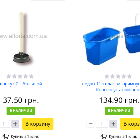
вантуз С - большой
ведро 11л пластм. прямоу
Консенсус акционно
37.50
грн.
134.90
грн.
В НАЛИЧИИ
В НАЛИЧИИ
В корзину
В кор
Купить в 1 клик
Купить в 1 клик