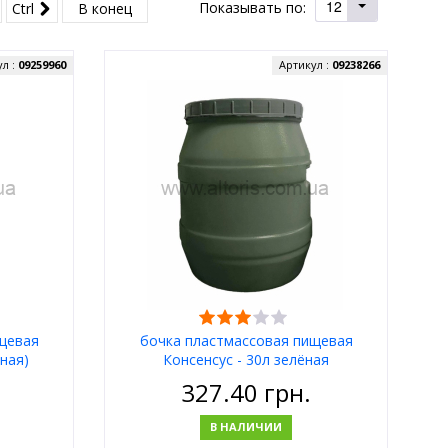
12
Показывать по:
Ctrl
В конец
ул :
09259960
Артикул :
09238266
щевая
бочка пластмассовая пищевая
нная)
Консенсус - 30л зелёная
(акционная)
327.40
грн.
В НАЛИЧИИ