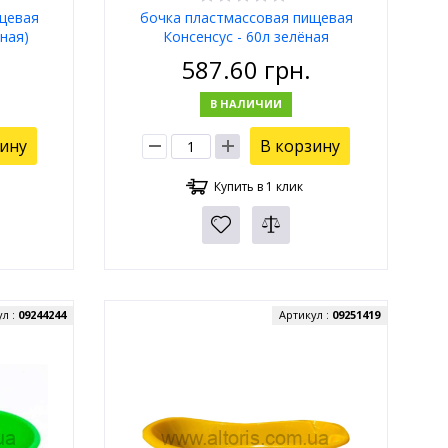
щевая
бочка пластмассовая пищевая
нная)
Консенсус - 60л зелёная
(акционная)
587.60
грн.
В НАЛИЧИИ
зину
В корзину
Купить в 1 клик
ул :
09244244
Артикул :
09251419