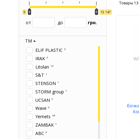
Товары 13
9
15 147
от
до
грн.
ТМ
ELIF PLASTIC
2
IRAK
2
Litolan
12
S&T
1
STENSON
1
STORM group
1
UCSAN
9
бочк
Wave
9
Ко
Yemets
18
ZAMBAK
1
АВС
6