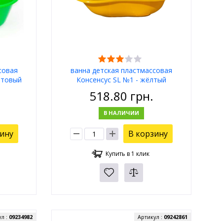
совая
ванна детская пластмассовая
атовый
Консенсус SL №1 - жёлтый
518.80
грн.
В НАЛИЧИИ
зину
В корзину
Купить в 1 клик
ул :
09234982
Артикул :
09242861