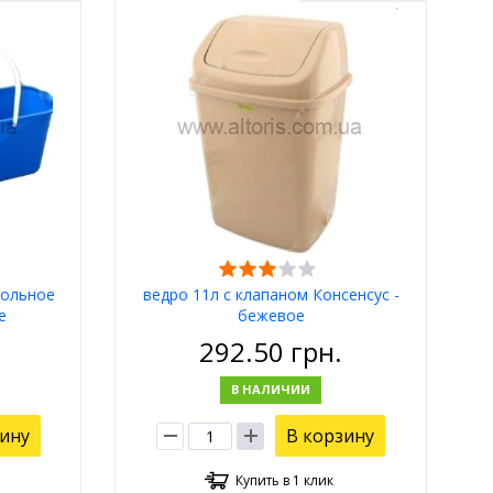
гольное
ведро 11л с клапаном Консенсус -
е
бежевое
292.50
грн.
В НАЛИЧИИ
зину
В корзину
Купить в 1 клик