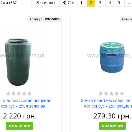
В начало
Ctrl
1
2
3
4
5
...
-24 из
587
Артикул :
09255886
Артик
а пластмассовая пищевая
бочка пластмассовая пи
нсенсус - 250л зелёная
Консенсус - 25л (акцио
(акционная)
2 220
грн.
279.30
грн.
В НАЛИЧИИ
В НАЛИЧИИ