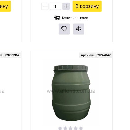
зину
В корзину
Купить в 1 клик
ул :
09259962
Артикул :
09247047