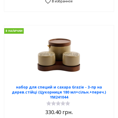
В избранное
В НАЛИЧИИ
набор для специй и сахара Grazie - 3-пр на
дерев.стійці (Цукорниця 180 мл+сільн.+переч.)
YM241044
330.40
грн.