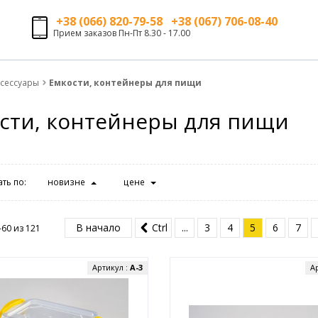
+38 (066) 820-79-58 +38 (067) 706-08-40
Прием заказов Пн-Пт 8.30 - 17.00
ксессуары
Емкости, контейнеры для пищи
сти, контейнеры для пищи
ть по:
новизне
цене
В начало
Ctrl
...
3
4
5
6
7
-60 из
121
Артикул :
A-3
А