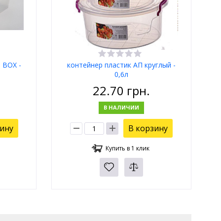
 BOX -
контейнер пластик АП круглый -
0,6л
22.70
грн.
В НАЛИЧИИ
зину
В корзину
Купить в 1 клик