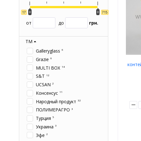
17
715
от
до
грн.
ТМ
Galleryglass
6
Grazie
6
конте
MULTI BOX
14
S&T
12
UCSAN
2
Консенсус
11
Народный продукт
32
ПОЛИМЕРАГРО
3
Турция
5
Украина
3
Эфе
2