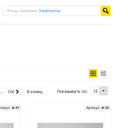
Я ищу, например,
Перфоратор
12
Показывать по:
...
Ctrl
В конец
ртикул :
А-11
Артикул :
А-12