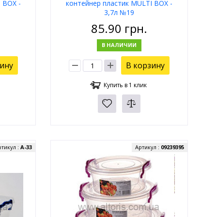
 BOX -
контейнер пластик MULTI BOX -
3,7л №19
85.90
грн.
В НАЛИЧИИ
зину
В корзину
Купить в 1 клик
ртикул :
А-33
Артикул :
09239395