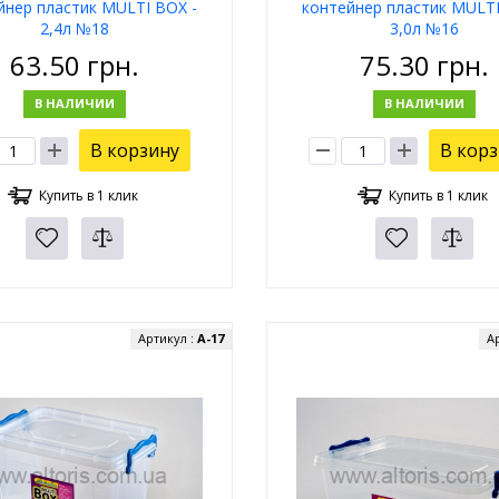
йнер пластик MULTI BOX -
контейнер пластик MULTI
2,4л №18
3,0л №16
63.50
грн.
75.30
грн.
В НАЛИЧИИ
В НАЛИЧИИ
В корзину
В кор
Купить в 1 клик
Купить в 1 клик
Артикул :
А-17
А