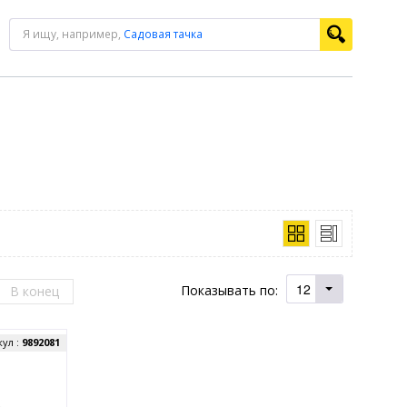
Я ищу, например,
Садовая тачка
12
Показывать по:
В конец
кул :
9892081