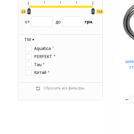
24
154
от
до
грн.
ТМ
Aquatica
1
PERFEKT
4
шла
Tau
6
ст
Китай
3
Сбросить все фильтры