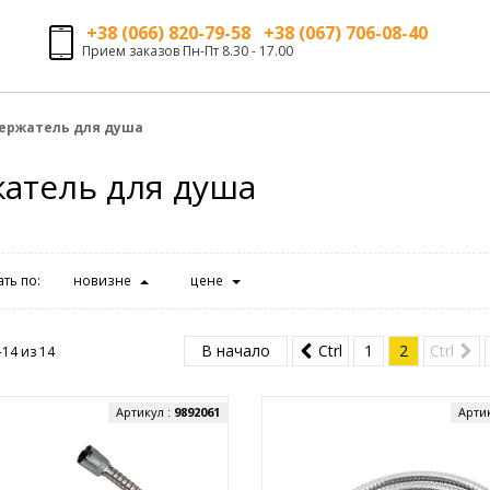
+38 (066) 820-79-58 +38 (067) 706-08-40
Прием заказов Пн-Пт 8.30 - 17.00
ержатель для душа
атель для душа
ть по:
новизне
цене
В начало
Ctrl
1
2
Ctrl
-14 из
14
Артикул :
9892061
Арти