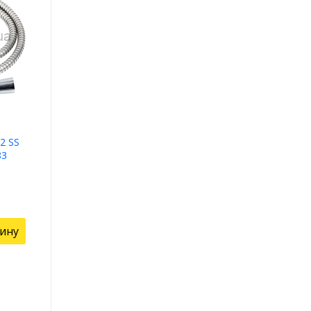
2 SS
83
зину