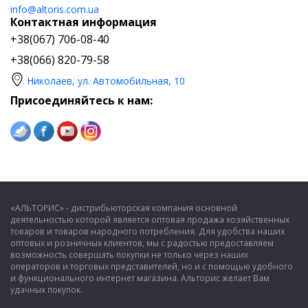
info@altoris.com.ua
Контактная информация
+38(067) 706-08-40
+38(066) 820-79-58
Николаев, ул. Автомобильная, 10
Присоединяйтесь к нам:
«АЛЬТОРИС» - дистрибьюторская компания основной
деятельностью которой является оптовая продажа хозяйственных
товаров и товаров народного потребления. Для удобства наших
оптовых и розничных клиентов, мы с радостью предоставляем
возможность совершать покупки не только через наших
операторов и торговых представителей, но и с помощью удобного
и функционального интернет магазина. Альторис желает Вам
удачных покупок.