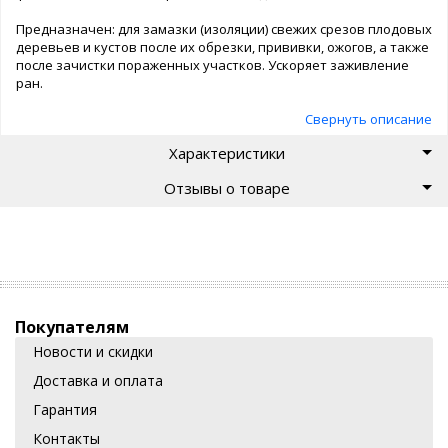
Предназначен: для замазки (изоляции) свежих срезов плодовых
деревьев и кустов после их обрезки, прививки, ожогов, а также
после зачистки пораженных участков. Ускоряет заживление
ран.
Способ применения: наносится тонким слоем на срезы или
Свернуть описание
поврежденные участки коры деревьев или кустов.
Характеристики
Отзывы о товаре
Покупателям
Новости и скидки
Доставка и оплата
Гарантия
Контакты