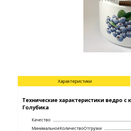
Характеристики
Технические характеристики ведро с к
Голубика
Качество
МинимальноеКоличествоОтгрузки