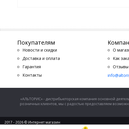
Покупателям
Компа
Новости и скидки
О магаз
Доставка и оплата
Как зак
Гарантия
Отзывы
Контакты
info@altor
«АЛЬТОРИС» - дистрибьюторская компания основной деятель
розничных клиентов, мы с радостью предоставляем возможно
2017 - 2026 © Интернет магазин
ООО "Альторис" - хозяйственные товары и бытовая техника
0