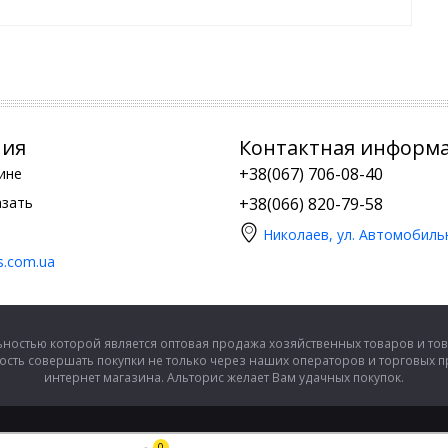
ния
Контактная информ
+38(067) 706-08-40
ине
азать
+38(066) 820-79-58
Николаев, ул. Автомобиль
is.com.ua
ностью которой является оптовая продажа хозяйственных товаров и тов
сть совершать покупки не только через наших операторов и торговых 
интернет магазина. Альторис желает Вам удачных покупок.
0