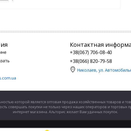
ния
Контактная информ
+38(067) 706-08-40
ине
азать
+38(066) 820-79-58
Николаев, ул. Автомобиль
is.com.ua
ностью которой является оптовая продажа хозяйственных товаров и тов
сть совершать покупки не только через наших операторов и торговых 
интернет магазина. Альторис желает Вам удачных покупок.