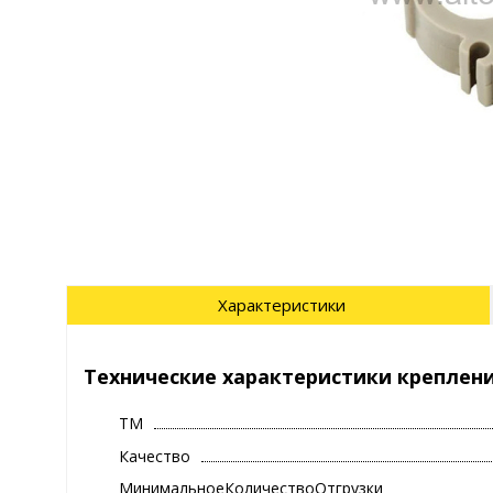
Характеристики
Технические характеристики крепление
ТМ
Качество
МинимальноеКоличествоОтгрузки