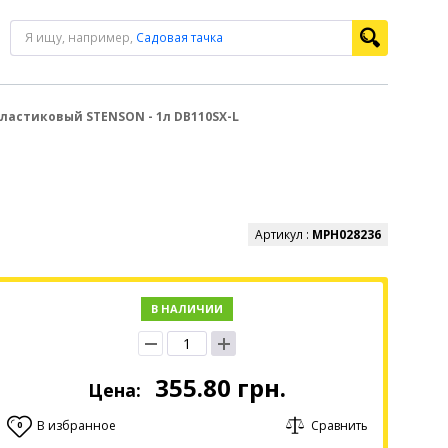
Я ищу, например,
Садовая тачка
ластиковый STENSON - 1л DB110SX-L
Артикул :
MPH028236
В НАЛИЧИИ
355.80
грн.
Цена:
В избранное
Сравнить
0