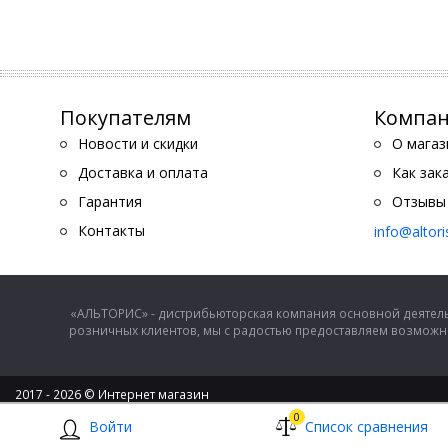
Покупателям
Компа
Новости и скидки
О магаз
Доставка и оплата
Как зак
Гарантия
Отзывы
Контакты
info@altor
«АЛЬТОРИС» - дистрибьюторская компания основной деятель
розничных клиентов, мы с радостью предоставляем возможно
2017 - 2026 © Интернет магазин
ООО "Альторис" - хозяйственные товары и бытовая техника
0
Войти
Список сравнения