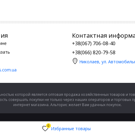
ния
Контактная информ
+38(067) 706-08-40
ине
азать
+38(066) 820-79-58
Николаев, ул. Автомобиль
is.com.ua
ностью которой является оптовая продажа хозяйственных товаров и тов
сть совершать покупки не только через наших операторов и торговых 
интернет магазина. Альторис желает Вам удачных покупок.
0
Избранные товары