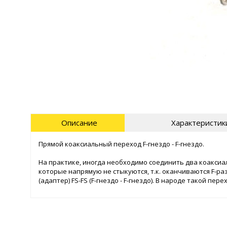
Описание
Характеристик
Прямой коаксиальный переход F-гнездо - F-гнездо.
На практике, иногда необходимо соединить два коаксиал
которые напрямую не стыкуются, т.к. оканчиваются F-р
(адаптер) FS-FS (F-гнездо - F-гнездо). В народе такой п