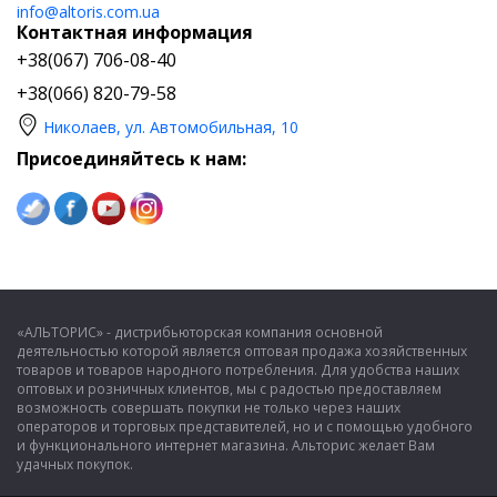
info@altoris.com.ua
Контактная информация
+38(067) 706-08-40
+38(066) 820-79-58
Николаев, ул. Автомобильная, 10
Присоединяйтесь к нам:
«АЛЬТОРИС» - дистрибьюторская компания основной
деятельностью которой является оптовая продажа хозяйственных
товаров и товаров народного потребления. Для удобства наших
оптовых и розничных клиентов, мы с радостью предоставляем
возможность совершать покупки не только через наших
операторов и торговых представителей, но и с помощью удобного
и функционального интернет магазина. Альторис желает Вам
удачных покупок.