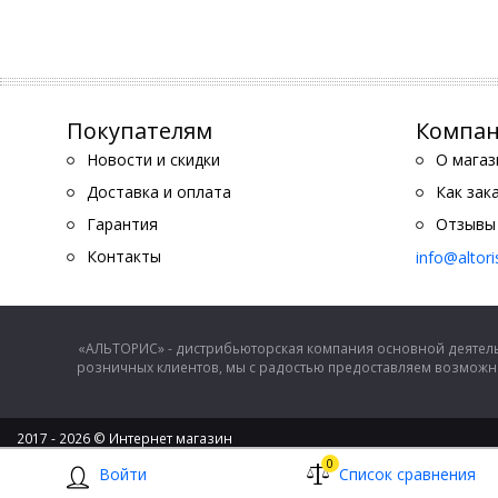
Покупателям
Компа
Новости и скидки
О магаз
Доставка и оплата
Как зак
Гарантия
Отзывы
Контакты
info@altor
«АЛЬТОРИС» - дистрибьюторская компания основной деятель
розничных клиентов, мы с радостью предоставляем возможно
2017 - 2026 © Интернет магазин
ООО "Альторис" - хозяйственные товары и бытовая техника
0
Войти
Список сравнения