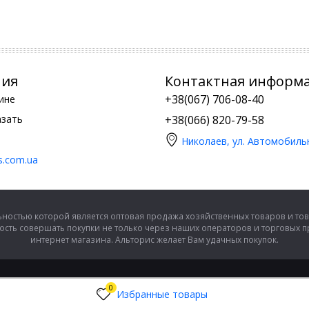
ния
Контактная информ
+38(067) 706-08-40
ине
азать
+38(066) 820-79-58
Николаев, ул. Автомобиль
is.com.ua
ностью которой является оптовая продажа хозяйственных товаров и тов
сть совершать покупки не только через наших операторов и торговых 
интернет магазина. Альторис желает Вам удачных покупок.
0
Избранные товары