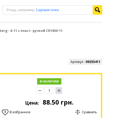
Я ищу, например,
Садовая тачка
erg - d.11 с пласт. ручкой CR1850-11
Артикул :
09255411
В НАЛИЧИИ
88.50
грн.
Цена:
В избранное
Сравнить
0