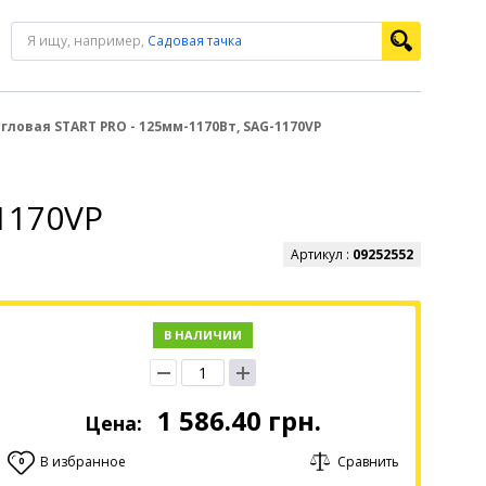
Я ищу, например,
Садовая тачка
овая START PRO - 125мм-1170Вт, SAG-1170VP
1170VP
Артикул :
09252552
В НАЛИЧИИ
1 586.40
грн.
Цена:
В избранное
Сравнить
0