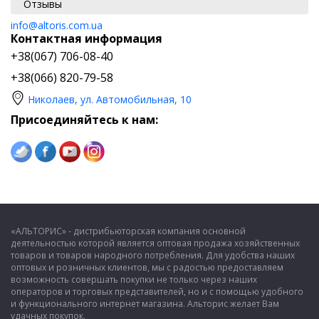
Отзывы
info@altoris.com.ua
Контактная информация
+38(067) 706-08-40
+38(066) 820-79-58
Николаев, ул. Автомобильная, 10
Присоединяйтесь к нам:
«АЛЬТОРИС» - дистрибьюторская компания основной
деятельностью которой является оптовая продажа хозяйственных
товаров и товаров народного потребления. Для удобства наших
оптовых и розничных клиентов, мы с радостью предоставляем
возможность совершать покупки не только через наших
операторов и торговых представителей, но и с помощью удобного
и функционального интернет магазина. Альторис желает Вам
удачных покупок.