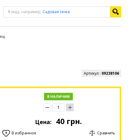
Я ищу, например,
Садовая тачка
оц.
Артикул :
09238106
В НАЛИЧИИ
40
грн.
Цена:
В избранное
Сравнить
0