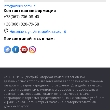
info@altoris.com.ua
Контактная информация
+38(067) 706-08-40
+38(066) 820-79-58
Николаев, ул. Автомобильная, 10
Присоединяйтесь к нам:
«АЛЬТОРИС» - дистрибьюторская компания основной
деятельностью которой является оптовая продажа хозяйственных
товаров и товаров народного потребления. Для удобства наших
оптовых и розничных клиентов, мы с радостью предоставляем
возможность совершать покупки не только через наших
операторов и торговых представителей, но и с помощью удобного
и функционального интернет магазина. Альторис желает Вам
удачных покупок.